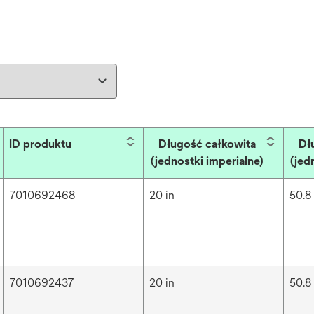
ID produktu
Długość całkowita
Dł
(jednostki imperialne)
(jed
7010692468
20 in
50.8
7010692437
20 in
50.8