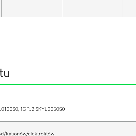
tu
L0100S0, 1GPJ2 SKYL0050S0
nod/kationów/elektrolitów