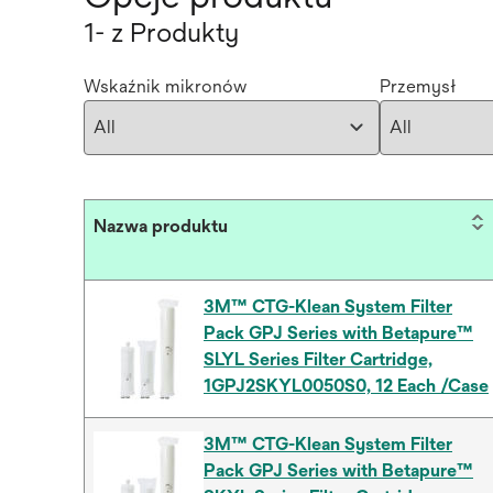
1- z Produkty
Wskaźnik mikronów
Przemysł
Nazwa produktu
3M™ CTG-Klean System Filter
Pack GPJ Series with Betapure™
SLYL Series Filter Cartridge,
1GPJ2SKYL0050S0, 12 Each /Case
3M™ CTG-Klean System Filter
Pack GPJ Series with Betapure™