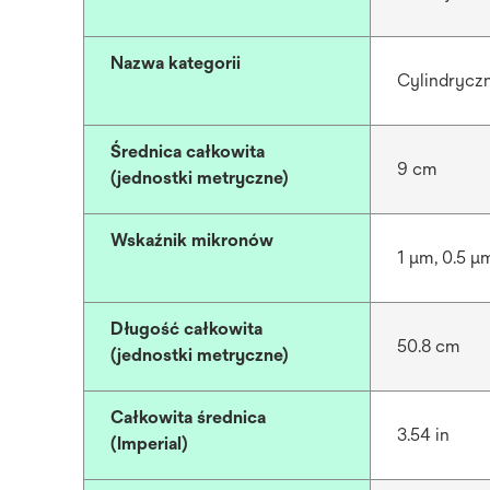
Nazwa kategorii
Cylindryczn
Średnica całkowita
9 cm
(jednostki metryczne)
Wskaźnik mikronów
1 μm, 0.5 μ
Długość całkowita
50.8 cm
(jednostki metryczne)
Całkowita średnica
3.54 in
(Imperial)