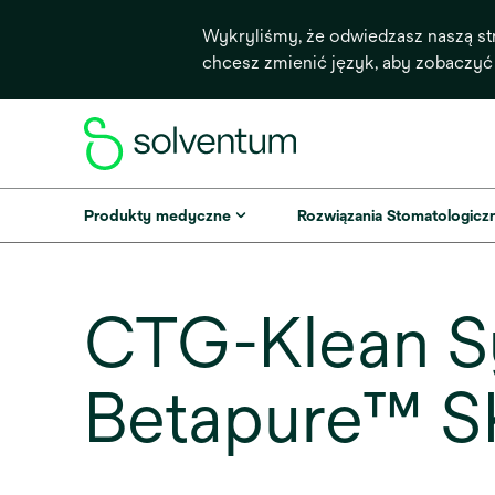
Wykryliśmy, że odwiedzasz naszą st
chcesz zmienić język, aby zobaczyć
Produkty medyczne
Rozwiązania Stomatologicz
CTG-Klean Sy
Betapure™ SK