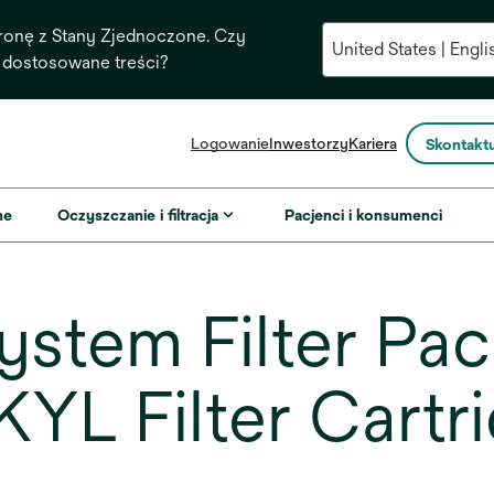
ronę z Stany Zjednoczone. Czy
 dostosowane treści?
opens
Logowanie
Inwestorzy
Kariera
Skontaktu
in
a
new
ne
Oczyszczanie i filtracja
Pacjenci i konsumenci
tab
stem Filter Pac
YL Filter Cartr