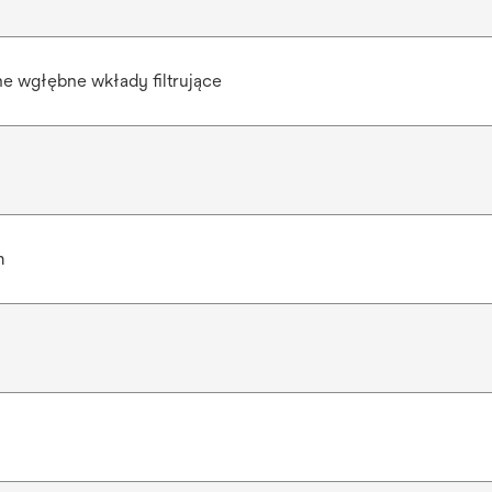
e wgłębne wkłady filtrujące
m