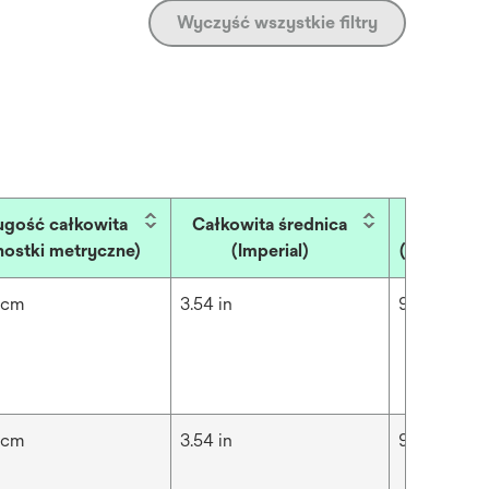
Wyczyść wszystkie filtry
ugość całkowita
Całkowita średnica
Średnica 
nostki metryczne)
(Imperial)
(jednostki
 cm
3.54 in
9 cm
 cm
3.54 in
9 cm