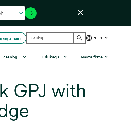
j się z nami
Zasoby
Edukacja
Nasza firma
k GPJ with
idge