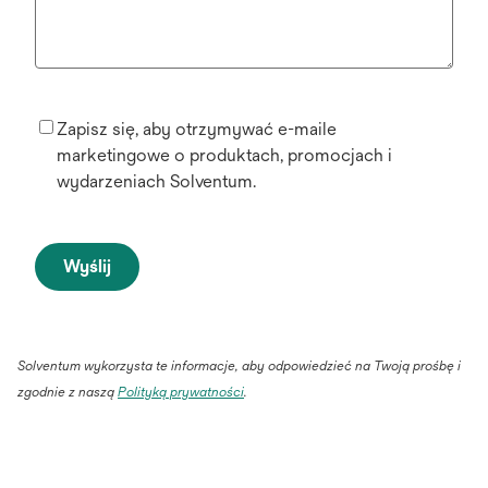
Zapisz się, aby otrzymywać e-maile
marketingowe o produktach, promocjach i
wydarzeniach Solventum.
Wyślij
Solventum wykorzysta te informacje, aby odpowiedzieć na Twoją prośbę i
opens
zgodnie z naszą
Polityką prywatności
.
in
a
new
tab