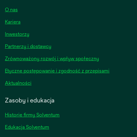
O nas
Kariera
opens
Inwestorzy
in
Partnerzy i dostawcy
a
new
Zrównoważony rozwój i wpływ społeczny
tab
Etyczne postępowanie i zgodność z przepisami
opens
Aktualności
in
a
Zasoby i edukacja
new
tab
Historie firmy Solventum
Edukacja Solventum