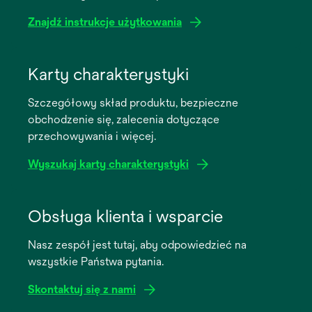
Znajdź instrukcje użytkowania
opens
in
Karty charakterystyki
a
Szczegółowy skład produktu, bezpieczne
new
obchodzenie się, zalecenia dotyczące
tab
przechowywania i więcej.
Wyszukaj karty charakterystyki
opens
in
Obsługa klienta i wsparcie
a
Nasz zespół jest tutaj, aby odpowiedzieć na
new
wszystkie Państwa pytania.
tab
Skontaktuj się z nami