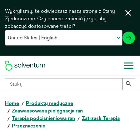
Wykryliśmy, że odwiedzasz naszą stronę z Stany
Zjednoczone. Czy chcesz zmienić język, aby
zobaczyć dostosowane treści?
Home
Produkty medyczne
Zaawansowana pielęgnacja ran
Terapia podciśnieniowa ran
Zatrzask Terapia
Przeznaczenie