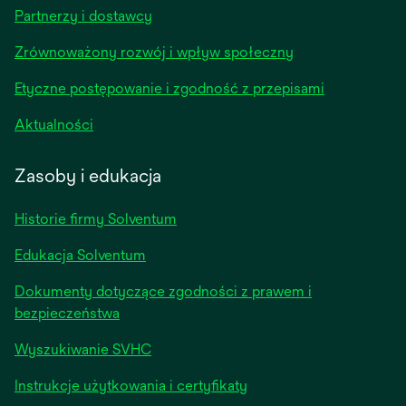
in
Partnerzy i dostawcy
a
new
Zrównoważony rozwój i wpływ społeczny
tab
Etyczne postępowanie i zgodność z przepisami
opens
Aktualności
in
a
Zasoby i edukacja
new
tab
Historie firmy Solventum
Edukacja Solventum
Dokumenty dotyczące zgodności z prawem i
bezpieczeństwa
Wyszukiwanie SVHC
Instrukcje użytkowania i certyfikaty