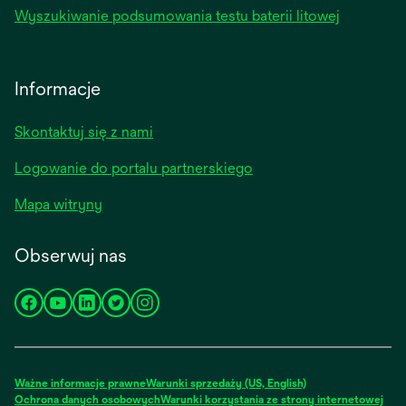
Wyszukiwanie podsumowania testu baterii litowej
Informacje
Skontaktuj się z nami
Logowanie do portalu partnerskiego
Mapa witryny
Obserwuj nas
opens
opens
opens
opens
opens
in
in
in
in
in
a
a
a
a
a
new
new
new
new
new
Ważne informacje prawne
Warunki sprzedaży (US, English)
tab
tab
tab
tab
tab
Ochrona danych osobowych
Warunki korzystania ze strony internetowej