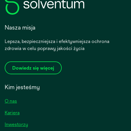
Nasza misja
Lepsza, bezpieczniejsza i efektywniejsza ochrona
zdrowia w celu poprawy jakości życia
Dowiedz się więcej
Kim jesteśmy
O nas
Kariera
opens
Inwestorzy