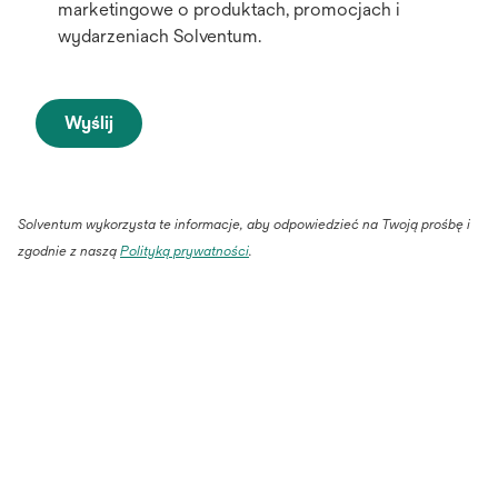
marketingowe o produktach, promocjach i
wydarzeniach Solventum.
Wyślij
Solventum wykorzysta te informacje, aby odpowiedzieć na Twoją prośbę i
opens
zgodnie z naszą
Polityką prywatności
.
in
a
new
tab