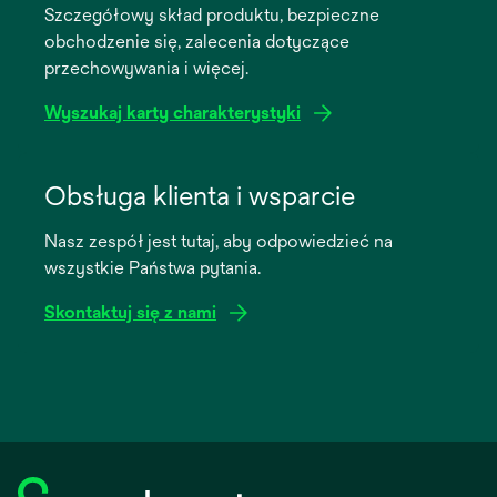
Szczegółowy skład produktu, bezpieczne
new
obchodzenie się, zalecenia dotyczące
tab
przechowywania i więcej.
Wyszukaj karty charakterystyki
opens
in
Obsługa klienta i wsparcie
a
Nasz zespół jest tutaj, aby odpowiedzieć na
new
wszystkie Państwa pytania.
tab
Skontaktuj się z nami