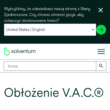
Wykryliśmy, że odwiedzasz naszą stronę z Stany
Zjednoczone. Czy chcesz zmienić język, aby
zobaczyć dostosowane treści?
Obłożenie V.A.C.®