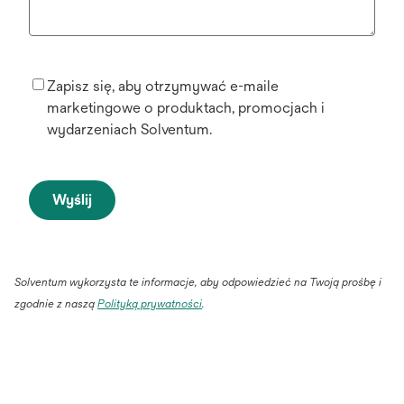
Zapisz się, aby otrzymywać e-maile
marketingowe o produktach, promocjach i
wydarzeniach Solventum.
Wyślij
Solventum wykorzysta te informacje, aby odpowiedzieć na Twoją prośbę i
opens
zgodnie z naszą
Polityką prywatności
.
in
a
new
tab