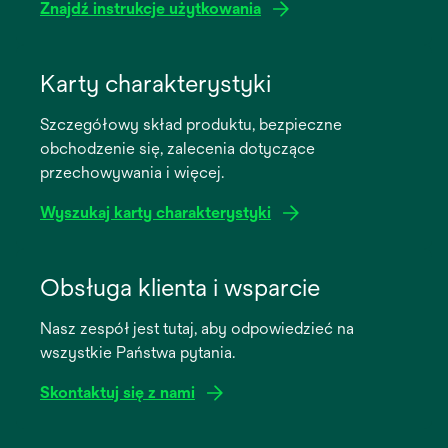
Znajdź instrukcje użytkowania
opens
in
Karty charakterystyki
a
Szczegółowy skład produktu, bezpieczne
new
obchodzenie się, zalecenia dotyczące
tab
przechowywania i więcej.
Wyszukaj karty charakterystyki
opens
in
Obsługa klienta i wsparcie
a
Nasz zespół jest tutaj, aby odpowiedzieć na
new
wszystkie Państwa pytania.
tab
Skontaktuj się z nami