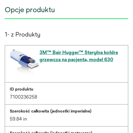
Opcje produktu
1- z Produkty
3M™ Bair Hugger™ Sterylna kołdra
grzewcza na pacjenta, model 630
ID produktu
7100236258
Szerokość całkowita (jednostki imperialne)
59.84 in