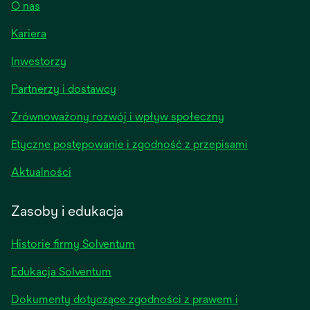
O nas
Kariera
opens
Inwestorzy
in
Partnerzy i dostawcy
a
new
Zrównoważony rozwój i wpływ społeczny
tab
Etyczne postępowanie i zgodność z przepisami
opens
Aktualności
in
a
Zasoby i edukacja
new
tab
Historie firmy Solventum
Edukacja Solventum
Dokumenty dotyczące zgodności z prawem i