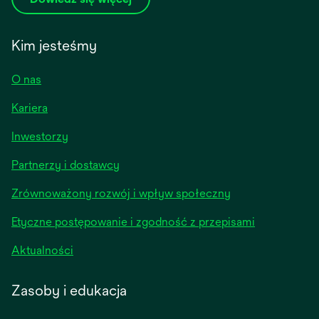
Kim jesteśmy
O nas
Kariera
opens
Inwestorzy
in
Partnerzy i dostawcy
a
new
Zrównoważony rozwój i wpływ społeczny
tab
Etyczne postępowanie i zgodność z przepisami
opens
Aktualności
in
a
Zasoby i edukacja
new
tab