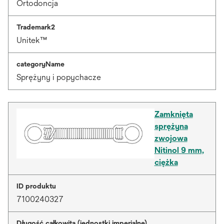
Ortodoncja
Trademark2
Unitek™
categoryName
Sprężyny i popychacze
Zamknięta
sprężyna
zwojowa
Nitinol 9 mm,
ciężka
ID produktu
7100240327
Długość całkowita (jednostki imperialne)