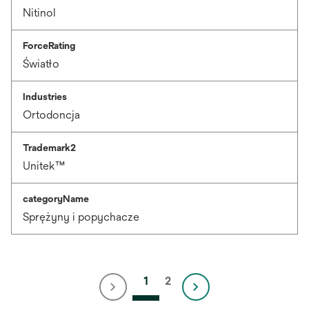
Nitinol
ForceRating
Światło
Industries
Ortodoncja
Trademark2
Unitek™
categoryName
Sprężyny i popychacze
1
2