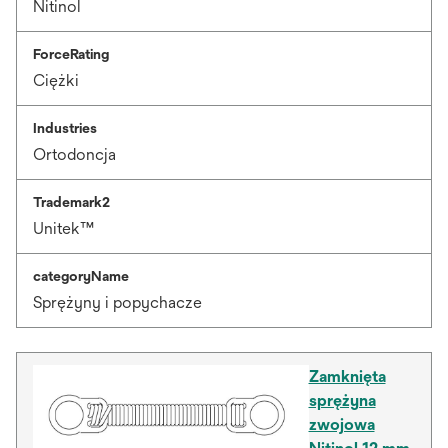
Nitinol
ForceRating
Ciężki
Industries
Ortodoncja
Trademark2
Unitek™
categoryName
Sprężyny i popychacze
Zamknięta
sprężyna
zwojowa