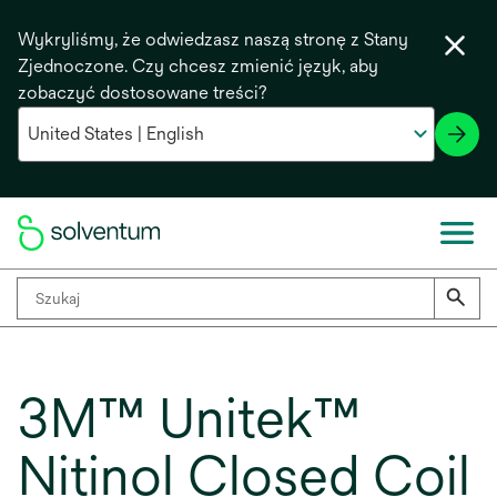
Wykryliśmy, że odwiedzasz naszą stronę z Stany
Zjednoczone. Czy chcesz zmienić język, aby
zobaczyć dostosowane treści?
3M™ Unitek™
Nitinol Closed Coil