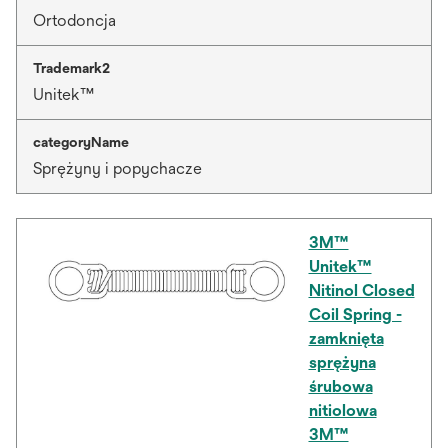
Ortodoncja
Trademark2
Unitek™
categoryName
Sprężyny i popychacze
3M™
Unitek™
Nitinol Closed
Coil Spring -
zamknięta
sprężyna
śrubowa
nitiolowa
3M™