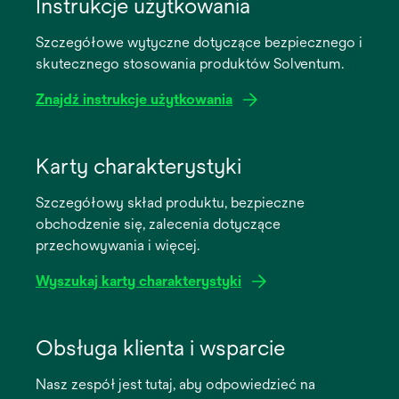
Instrukcje użytkowania
Szczegółowe wytyczne dotyczące bezpiecznego i
skutecznego stosowania produktów Solventum.
Znajdź instrukcje użytkowania
opens
in
Karty charakterystyki
a
Szczegółowy skład produktu, bezpieczne
new
obchodzenie się, zalecenia dotyczące
tab
przechowywania i więcej.
Wyszukaj karty charakterystyki
opens
in
Obsługa klienta i wsparcie
a
Nasz zespół jest tutaj, aby odpowiedzieć na
new