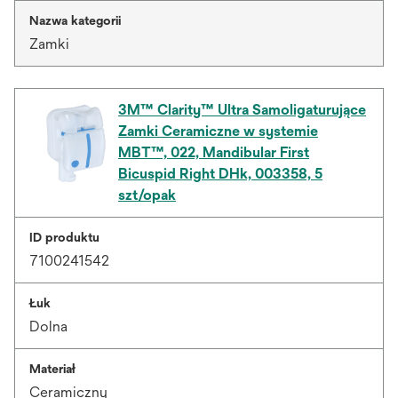
Nazwa kategorii
Zamki
3M™ Clarity™ Ultra Samoligaturujące
Zamki Ceramiczne w systemie
MBT™, 022, Mandibular First
Bicuspid Right DHk, 003358, 5
szt/opak
ID produktu
7100241542
Łuk
Dolna
Materiał
Ceramiczny