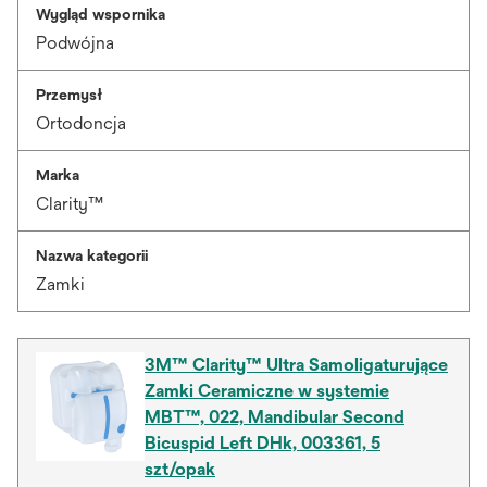
Wygląd wspornika
Podwójna
Przemysł
Ortodoncja
Marka
Clarity™
Nazwa kategorii
Zamki
3M™ Clarity™ Ultra Samoligaturujące
Zamki Ceramiczne w systemie
MBT™, 022, Mandibular Second
Bicuspid Left DHk, 003361, 5
szt/opak