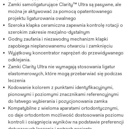
Zamki samoligaturujące Clarity™ Ultra są pasywne, ale
można je aktywować za pomocą opatentowanego
projektu ligaturowania owalnego
Szeroka klapka ceramiczna zapewnia kontrolę rotacji o
szerokim zakresie mezjalno-dystalnym
Godny zaufania i niezawodny mechanizm klapki
zapobiega nieplanowanemu otwarciu i zamknięciu
Wyjątkowy koncentrator naprężeń do przewidywanego
odklejania.
Zamki Clarity Ultra nie wymagają stosowania ligatur
elastomerowych, które mogą przebarwiać się podczas
leczenia
Kodowanie kolorem z punktami identyfikacyjnymi,
pionowymi i poziomymi znacznikami referencyjnymi
do łatwego wybierania i pozycjonowania zamka
Kompatybilne z wieloma aparatami ortodontycznymi,
co daje ortodontom możliwość dostosowania poziomu
kontroli i osiągnięcia wyników na podstawie preferencji
dotyczących leczenia i potrzeb pacjenta