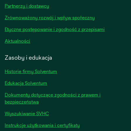
in
Partnerzy i dostawcy
a
new
Zrównoważony rozwój i wpływ społeczny
tab
Etyczne postępowanie i zgodność z przepisami
opens
Aktualności
in
a
Zasoby i edukacja
new
tab
Historie firmy Solventum
Edukacja Solventum
Dokumenty dotyczące zgodności z prawem i
bezpieczeństwa
Wyszukiwanie SVHC
Instrukcje użytkowania i certyfikaty