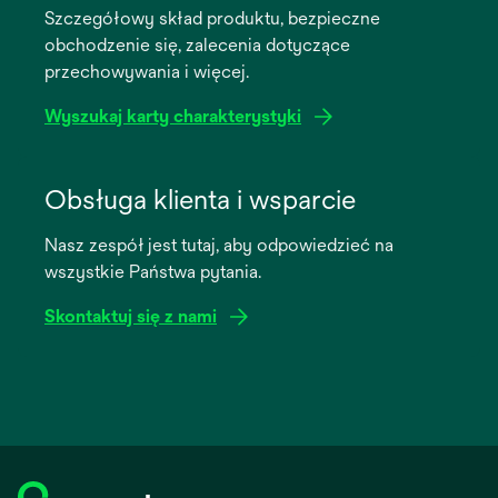
Szczegółowy skład produktu, bezpieczne
new
obchodzenie się, zalecenia dotyczące
tab
przechowywania i więcej.
Wyszukaj karty charakterystyki
opens
in
Obsługa klienta i wsparcie
a
Nasz zespół jest tutaj, aby odpowiedzieć na
new
wszystkie Państwa pytania.
tab
Skontaktuj się z nami