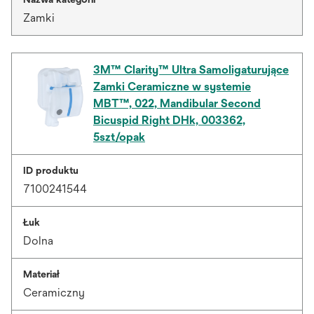
Zamki
3M™ Clarity™ Ultra Samoligaturujące
Zamki Ceramiczne w systemie
MBT™, 022, Mandibular Second
Bicuspid Right DHk, 003362,
5szt/opak
ID produktu
7100241544
Łuk
Dolna
Materiał
Ceramiczny