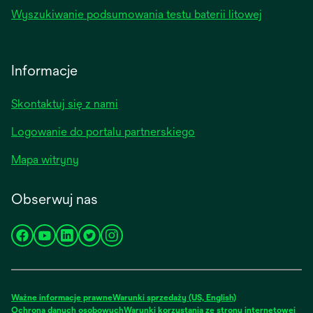
Wyszukiwanie podsumowania testu baterii litowej
Informacje
Skontaktuj się z nami
Logowanie do portalu partnerskiego
Mapa witryny
Obserwuj nas
opens
opens
opens
opens
opens
in
in
in
in
in
a
a
a
a
a
new
new
new
new
new
Ważne informacje prawne
Warunki sprzedaży (US, English)
tab
tab
tab
tab
tab
Ochrona danych osobowych
Warunki korzystania ze strony internetowej