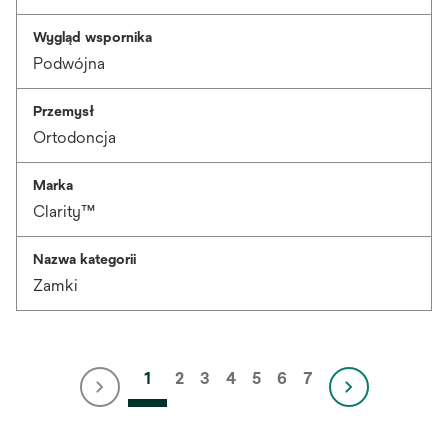
Wygląd wspornika
Podwójna
Przemysł
Ortodoncja
Marka
Clarity™
Nazwa kategorii
Zamki
1
2
3
4
5
6
7