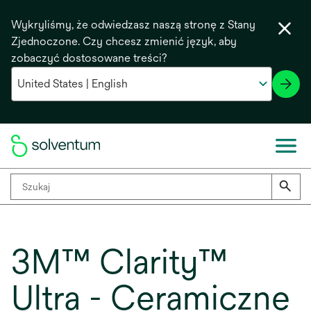
Wykryliśmy, że odwiedzasz naszą stronę z Stany
Zjednoczone. Czy chcesz zmienić język, aby
zobaczyć dostosowane treści?
3M™ Clarity™
Ultra - Ceramiczne