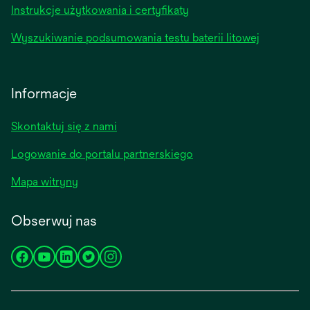
Instrukcje użytkowania i certyfikaty
Wyszukiwanie podsumowania testu baterii litowej
Informacje
Skontaktuj się z nami
Logowanie do portalu partnerskiego
Mapa witryny
Obserwuj nas
opens
opens
opens
opens
opens
in
in
in
in
in
a
a
a
a
a