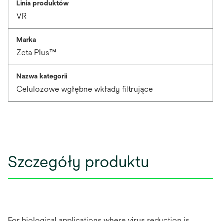
Linia produktów
VR
Marka
Zeta Plus™
Nazwa kategorii
Celulozowe wgłębne wkłady filtrujące
Szczegóły produktu
For biological applications where virus reduction is