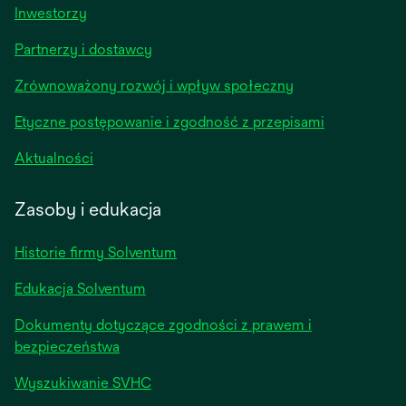
opens
Inwestorzy
in
Partnerzy i dostawcy
a
new
Zrównoważony rozwój i wpływ społeczny
tab
Etyczne postępowanie i zgodność z przepisami
opens
Aktualności
in
a
Zasoby i edukacja
new
tab
Historie firmy Solventum
Edukacja Solventum
Dokumenty dotyczące zgodności z prawem i
bezpieczeństwa
Wyszukiwanie SVHC