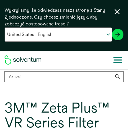
Wykryliśmy, że odwiedzasz naszą stronę z Stany
Zjednoczone. Czy chcesz zmienić język, aby
zobaczyć dostosowane treści?
3M™ Zeta Plus™
VR Series Filter