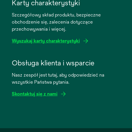
in
Karty charakterystyki
a
Szczegółowy skład produktu, bezpieczne
new
obchodzenie się, zalecenia dotyczące
tab
przechowywania i więcej.
Wyszukaj karty charakterystyki
opens
in
Obsługa klienta i wsparcie
a
Nasz zespół jest tutaj, aby odpowiedzieć na
new
wszystkie Państwa pytania.
tab
Skontaktuj się z nami