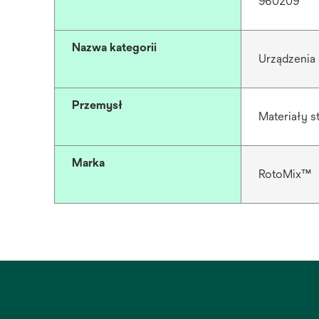
960209
Nazwa kategorii
Urządzenia
Przemysł
Materiały 
Marka
RotoMix™