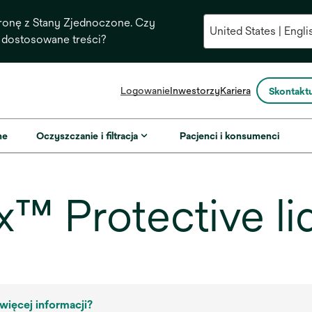
ronę z Stany Zjednoczone. Czy
 dostosowane treści?
opens
Logowanie
Inwestorzy
Kariera
Skontaktu
in
a
new
ne
Oczyszczanie i filtracja
Pacjenci i konsumenci
tab
 Protective li
więcej informacji?