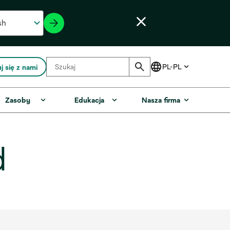
j się z nami
Zasoby
Edukacja
Nasza firma
d