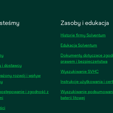
esteśmy
Zasoby i edukacja
Historie firmy Solventum
Edukacja Solventum
opens
zy
Dokumenty dotyczące zgod
in
prawem i bezpieczeństwa
y i dostawcy
a
Wyszukiwanie SVHC
new
ażony rozwój i wpływ
tab
ny
Instrukcje użytkowania i cert
postępowanie i zgodność z
Wyszukiwanie podsumowani
mi
baterii litowej
opens
ści