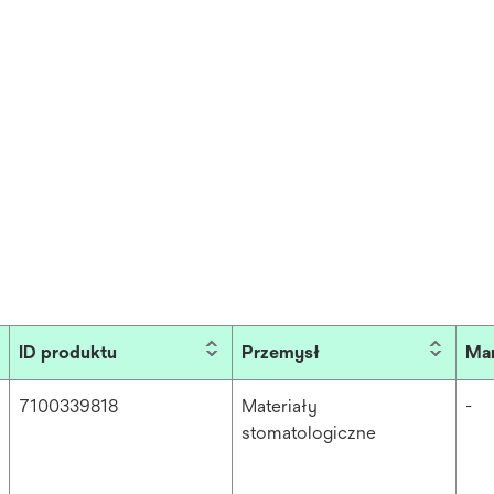
ID produktu
Przemysł
Ma
7100339818
Materiały
-
stomatologiczne