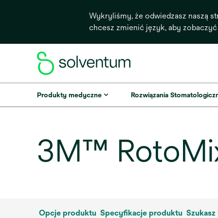
Wykryliśmy, że odwiedzasz naszą st
chcesz zmienić język, aby zobaczyć
Produkty medyczne
Rozwiązania Stomatologicz
3M™ RotoMix™
Opcje produktu
Specyfikacje produktu
Szukasz 