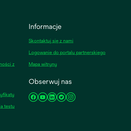
Informacje
Skontaktuj się z nami
Logowanie do portalu partnerskiego
ności z
Mapa witryny
Obserwuj nas
yfikaty
opens
opens
opens
opens
opens
a testu
in
in
in
in
in
a
a
a
a
a
new
new
new
new
new
tab
tab
tab
tab
tab