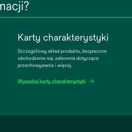
macji?
Karty charakterystyki
Szczegółowy skład produktu, bezpieczne
obchodzenie się, zalecenia dotyczące
przechowywania i więcej.
Wyszukaj karty charakterystyki
opens
in
a
new
tab