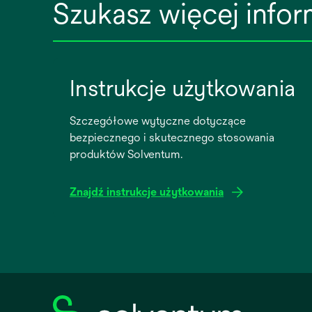
Szukasz więcej infor
Instrukcje użytkowania
Szczegółowe wytyczne dotyczące
bezpiecznego i skutecznego stosowania
produktów Solventum.
Znajdź instrukcje użytkowania
opens
in
a
new
tab