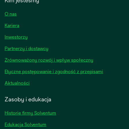
Kim jesteśmy
O nas
Kariera
opens
Inwestorzy
in
Partnerzy i dostawcy
a
new
Zrównoważony rozwój i wpływ społeczny
tab
Etyczne postępowanie i zgodność z przepisami
opens
Aktualności
in
a
Zasoby i edukacja
new
tab
Historie firmy Solventum
Edukacja Solventum