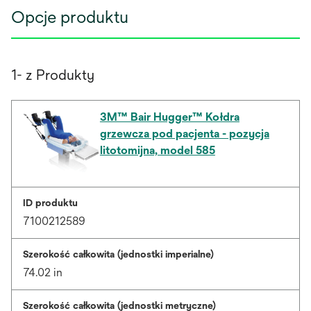
Opcje produktu
1- z Produkty
3M™ Bair Hugger™ Kołdra
grzewcza pod pacjenta - pozycja
litotomijna, model 585
ID produktu
7100212589
Szerokość całkowita (jednostki imperialne)
74.02 in
Szerokość całkowita (jednostki metryczne)