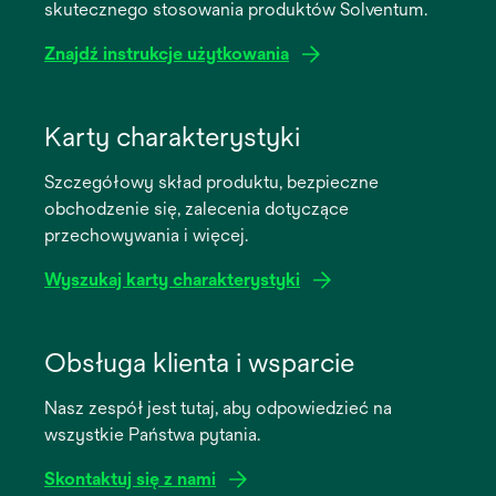
skutecznego stosowania produktów Solventum.
Znajdź instrukcje użytkowania
opens
in
Karty charakterystyki
a
Szczegółowy skład produktu, bezpieczne
new
obchodzenie się, zalecenia dotyczące
tab
przechowywania i więcej.
Wyszukaj karty charakterystyki
opens
in
Obsługa klienta i wsparcie
a
Nasz zespół jest tutaj, aby odpowiedzieć na
new
wszystkie Państwa pytania.
tab
Skontaktuj się z nami