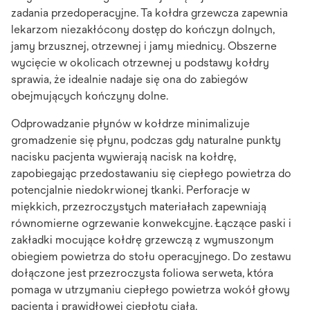
zadania przedoperacyjne. Ta kołdra grzewcza zapewnia
lekarzom niezakłócony dostęp do kończyn dolnych,
jamy brzusznej, otrzewnej i jamy miednicy. Obszerne
wycięcie w okolicach otrzewnej u podstawy kołdry
sprawia, że idealnie nadaje się ona do zabiegów
obejmujących kończyny dolne.
Odprowadzanie płynów w kołdrze minimalizuje
gromadzenie się płynu, podczas gdy naturalne punkty
nacisku pacjenta wywierają nacisk na kołdrę,
zapobiegając przedostawaniu się ciepłego powietrza do
potencjalnie niedokrwionej tkanki. Perforacje w
miękkich, przezroczystych materiałach zapewniają
równomierne ogrzewanie konwekcyjne. Łączące paski i
zakładki mocujące kołdrę grzewczą z wymuszonym
obiegiem powietrza do stołu operacyjnego. Do zestawu
dołączone jest przezroczysta foliowa serweta, która
pomaga w utrzymaniu ciepłego powietrza wokół głowy
pacjenta i prawidłowej ciepłoty ciała.