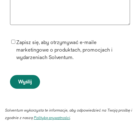
Zapisz się, aby otrzymywać e-maile
marketingowe o produktach, promocjach i
wydarzeniach Solventum.
Wyślij
Solventum wykorzysta te informacje, aby odpowiedzieć na Twoją prośbę i
opens
zgodnie z naszą
Polityką prywatności
.
in
a
new