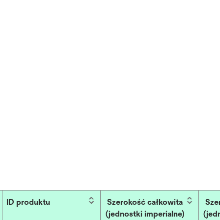
ID produktu
Szerokość całkowita
Sze
(jednostki imperialne)
(jed