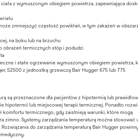
i ciała z wymuszonym obiegiem powietrza, zapewniająca dosk
eriału
może zmniejszyć częstość powikłań, w tym zakażeń w obszar
cej, na boku lub na brzuchu
o obrażeń termicznych stóp i podudzi
ta
eczne i stałe ogrzewanie wymuszonym obiegiem powietrza, k
ger, 52500 z jednostką grzewczą Bair Hugger 675 lub 775
urą są przeznaczone dla pacjentów z hipotermią lub prawidłow
ie hipotermii lub miejscowej terapii termicznej. Ponadto rozwi
 komfortu termicznego, gdy zaistnieją warunki, które mogą
 za zimno. Systemy zarządzania temperaturą można stosować 
 Rozwiązania do zarządzania temperaturą Bair Hugger powinn
 medyczny.