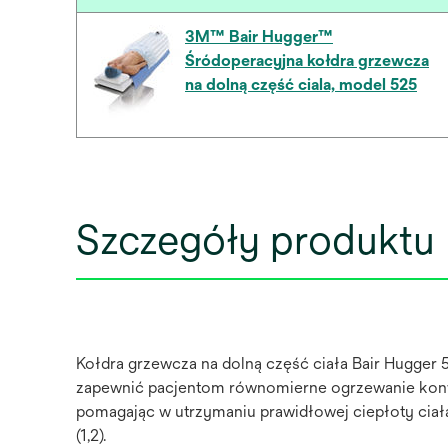
3M™ Bair Hugger™
Śródoperacyjna kołdra grzewcza
na dolną część ciala, model 525
Szczegóły produktu
Kołdra grzewcza na dolną część ciała Bair Hugger 
zapewnić pacjentom równomierne ogrzewanie konw
pomagając w utrzymaniu prawidłowej ciepłoty ciała,
(1,2).