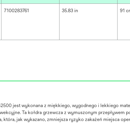
7100283761
35.83 in
91 
52500 jest wykonana z miękkiego, wygodnego i lekkiego materi
ekcyjne. Ta kołdra grzewcza z wymuszonym przepływem pow
 która, jak wykazano, zmniejsza ryzyko zakażeń miejsca opero