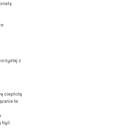
onałą
ze
orzystaj z
ą ciepłotą
ązania te
u
y być