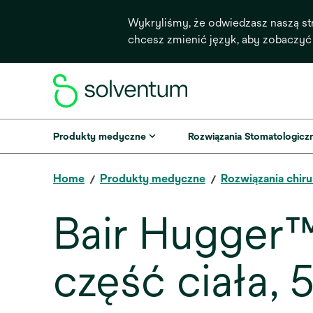
Wykryliśmy, że odwiedzasz naszą st
chcesz zmienić język, aby zobaczyć
Produkty medyczne
Rozwiązania Stomatologicz
Home
Produkty medyczne
Rozwiązania chiru
Bair Hugger™
część ciała,