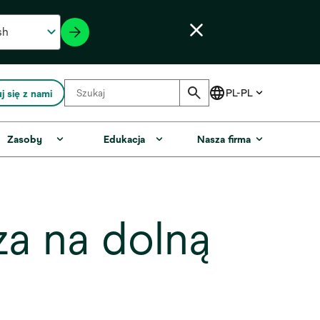
j się z nami
Zasoby
Edukacja
Nasza firma
a na dolną