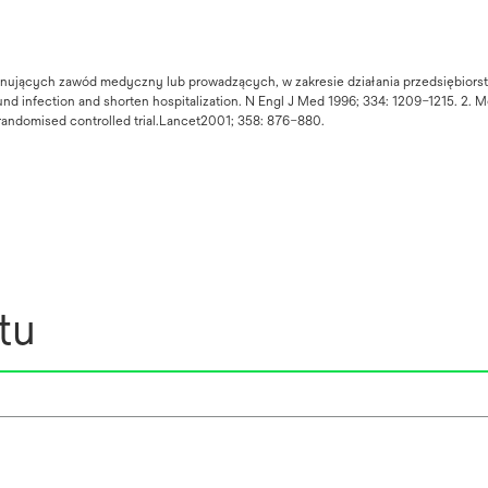
onujących zawód medyczny lub prowadzących, w zakresie działania przedsiębiorst
d infection and shorten hospitalization. N Engl J Med 1996; 334: 1209–1215. 2. Mel
 randomised controlled trial.Lancet2001; 358: 876–880.
tu