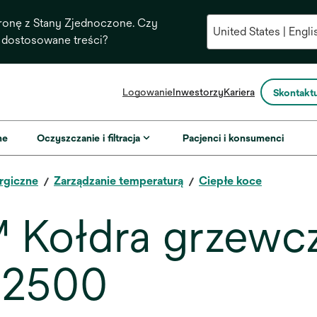
ronę z Stany Zjednoczone. Czy
 dostosowane treści?
opens
Logowanie
Inwestorzy
Kariera
Skontaktu
in
a
new
ne
Oczyszczanie i filtracja
Pacjenci i konsumenci
tab
rgiczne
Zarządzanie temperaturą
Ciepłe koce
 Kołdra grzewcz
 52500