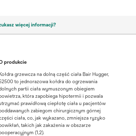
zukasz więcej informacji?
O produkcie
Kołdra grzewcza na dolną część ciała Bair Hugger,
52500 to jednorazowa kołdra do ogrzewania
dolnych partii ciała wymuszonym obiegiem
powietrza, która zapobiega hipotermii i pozwala
utrzymać prawidłową ciepłotę ciała u pacjentów
poddawanych zabiegom chirurgicznym górnej
części ciała, co, jak wykazano, zmniejsza ryzyko
powikłań, takich jak zakażenia w obszarze
pooperacyjnym (1,2).