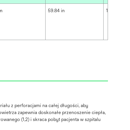
cm
59.84 in
152 cm
ału z perforacjami na całej długości, aby
ietrza zapewnia doskonałe przenoszenie ciepła,
wanego (1,2) i skraca pobyt pacjenta w szpitalu