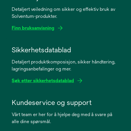
Detaljert veiledning om sikker og effektiv bruk av
Solventum-produkter.
Finn bruksanvisning
opens
in
Sikkerhetsdatablad
a
Detaljert produktkomposisjon, sikker håndtering,
new
lagringsanbefalinger og mer.
tab
Søk etter sikkerhetsdatablad
opens
in
Kundeservice og support
a
Vårt team er her for å hjelpe deg med å svare på
new
alle dine spørsmål.
tab