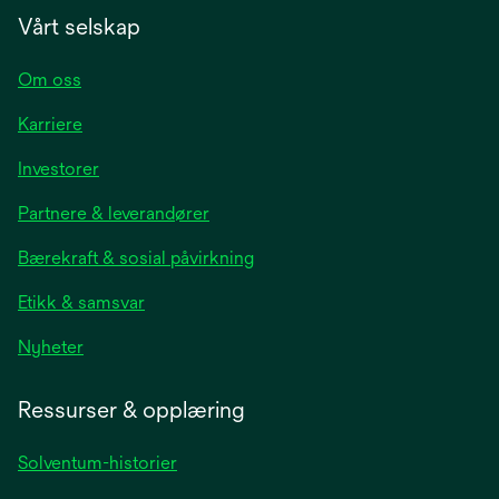
Vårt selskap
Om oss
Karriere
opens
Investorer
in
Partnere & leverandører
a
new
Bærekraft & sosial påvirkning
tab
Etikk & samsvar
opens
Nyheter
in
a
Ressurser & opplæring
new
tab
Solventum-historier