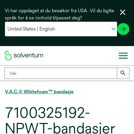
Vi har oppdaget at du besøker fra USA. Vil du bytte
språk for å se innhold tilpasset deg?
V.A.C.® Whitefoam™ bandasje
7100325192-
NPWT-bandasjer