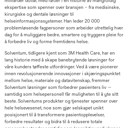
milliarder dollar, med røtter i en historie av mangfoldig
ekspertise som spenner over bransjen – fra medisinske,
kirurgiske og dentale løsninger til
helseinformasjonssystemer. Han leder 20 000
problemløsende fagpersoner som arbeider utrettelig hver
dag for å muliggjøre bedre, smartere og tryggere pleie for
å forbedre liv og forme fremtidens helse.
Solventum, tidligere kjent som 3M Health Care, har en
lang historie med å skape banebrytende løsninger for
våre kunders tøffeste utfordringer. Ved å være pionerer
innen revolusjonerende innovasjoner i skjæringspunktet
mellom helse, materiale og datavitenskap, fremmer
Solventum løsninger som forbedrer pasienters liv —
samtidig som helsepersonell får muligheten til å yte sitt
beste. Solventums produkter og tjenester spenner over
hele helsevesenet, noe som gjør selskapet unikt
posisjonert til å transformere pasientopplevelser,
forbedre resultater og bidra til å redusere totale