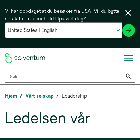
Vi har oppdaget at du besøker fra USA. Vil du bytte
språk for å se innhold tilpasset deg?
Hjem
Vårt selskap
Leadership
Ledelsen vår