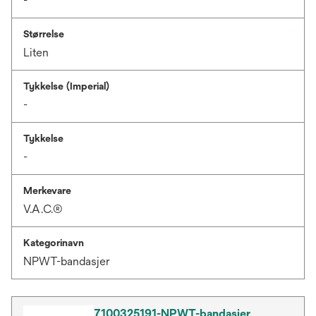
-
Størrelse
Liten
Tykkelse (Imperial)
-
Tykkelse
-
Merkevare
V.A.C.®
Kategorinavn
NPWT-bandasjer
7100325191-NPWT-bandasjer