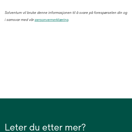
Solventum vil bruke denne informasjonen til å svare på forespørselen din og
i samsvar med vår
personvernerklæring
.
Leter du etter mer?