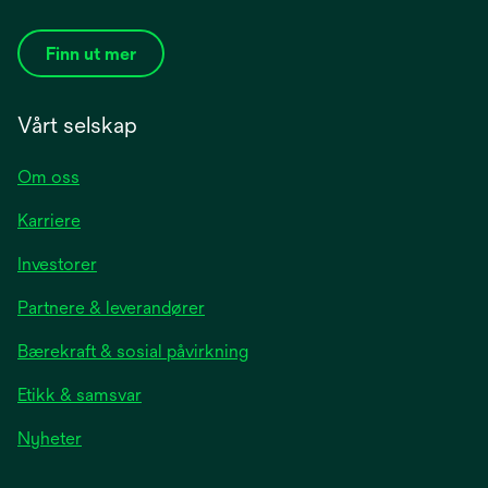
Finn ut mer
Vårt selskap
Om oss
Karriere
opens
Investorer
in
Partnere & leverandører
a
new
Bærekraft & sosial påvirkning
tab
Etikk & samsvar
opens
Nyheter
in