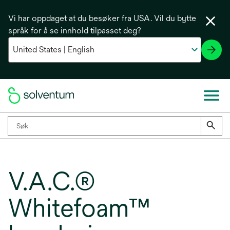
Vi har oppdaget at du besøker fra USA. Vil du bytte
språk for å se innhold tilpasset deg?
V.A.C.®
Whitefoam™