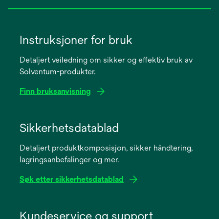
Instruksjoner for bruk
Detaljert veiledning om sikker og effektiv bruk av
Solventum-produkter.
Finn bruksanvisning
opens
in
Sikkerhetsdatablad
a
Detaljert produktkomposisjon, sikker håndtering,
new
lagringsanbefalinger og mer.
tab
Søk etter sikkerhetsdatablad
opens
in
Kundeservice og support