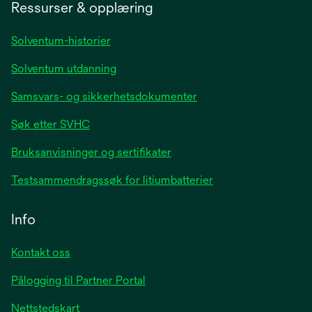
a
Ressurser & opplæring
new
tab
Solventum-historier
Solventum utdanning
Samsvars- og sikkerhetsdokumenter
Søk etter SVHC
Bruksanvisninger og sertifikater
Testsammendragssøk for litiumbatterier
Info
Kontakt oss
Pålogging til Partner Portal
Nettstedskart