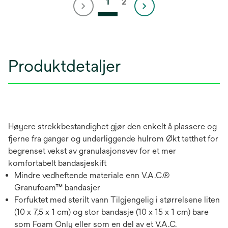
1
2
Produktdetaljer
Høyere strekkbestandighet gjør den enkelt å plassere og
fjerne fra ganger og underliggende hulrom Økt tetthet for
begrenset vekst av granulasjonsvev for et mer
komfortabelt bandasjeskift
Mindre vedheftende materiale enn V.A.C.®
Granufoam™ bandasjer
Forfuktet med sterilt vann Tilgjengelig i størrelsene liten
(10 x 7,5 x 1 cm) og stor bandasje (10 x 15 x 1 cm) bare
som Foam Only eller som en del av et V.A.C.