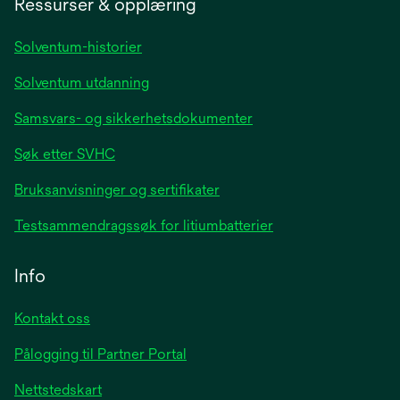
Ressurser & opplæring
new
tab
Solventum-historier
Solventum utdanning
Samsvars- og sikkerhetsdokumenter
Søk etter SVHC
Bruksanvisninger og sertifikater
Testsammendragssøk for litiumbatterier
Info
Kontakt oss
Pålogging til Partner Portal
Nettstedskart