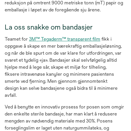
in
reduksjon på omtrent 9000 metriske tonn (mT) papir og
a
emballasje i løpet av de foregående sju årene.
new
tab
La oss snakke om bandasjer
Teamet for
3M™ Tegaderm™ transparent film
fikk i
oppgave å skape en mer bærekraftig emballasjeløsning,
og når de ble spurt om de var klare for utfordringen, var
svaret et tydelig «ja». Bandasjer skal selvfølgelig alltid
hjelpe med å lege sår, skape et miljø for tilheling,
fiksere intravenøse kanyler og minimere pasientens
smerte ved fjerning. Men gjennom gjennomtenkt
design kan selve bandasjene også bidra til å minimere
avfall.
Ved å benytte en innovativ prosess for posen som omgir
den enkelte sterile bandasje, har man klart å redusere
mengden av nødvendig materiale med 30%. Posens
forseglingslim er laget uten naturgummilateks, og