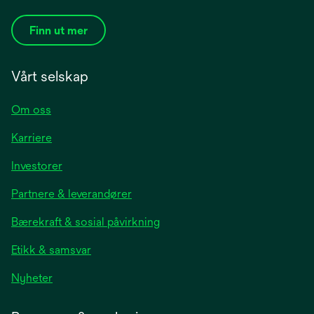
Finn ut mer
Vårt selskap
Om oss
Karriere
opens
Investorer
in
Partnere & leverandører
a
new
Bærekraft & sosial påvirkning
tab
Etikk & samsvar
opens
Nyheter
in
a