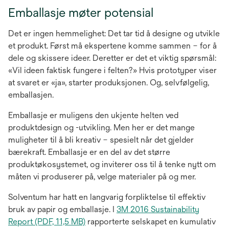
Emballasje møter potensial
Det er ingen hemmelighet: Det tar tid å designe og utvikle
et produkt. Først må ekspertene komme sammen – for å
dele og skissere ideer. Deretter er det et viktig spørsmål:
«Vil ideen faktisk fungere i felten?» Hvis prototyper viser
at svaret er «ja», starter produksjonen. Og, selvfølgelig,
emballasjen.
Emballasje er muligens den ukjente helten ved
produktdesign og -utvikling. Men her er det mange
muligheter til å bli kreativ – spesielt når det gjelder
bærekraft. Emballasje er en del av det større
produktøkosystemet, og inviterer oss til å tenke nytt om
måten vi produserer på, velge materialer på og mer.
Solventum har hatt en langvarig forpliktelse til effektiv
bruk av papir og emballasje. I
3M 2016 Sustainability
opens
Report (PDF, 11,5 MB)
rapporterte selskapet en kumulativ