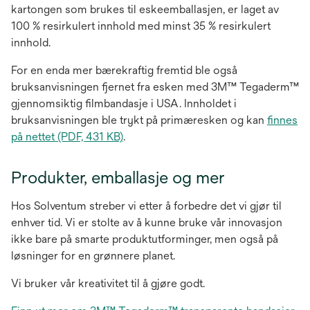
kartongen som brukes til eskeemballasjen, er laget av
100 % resirkulert innhold med minst 35 % resirkulert
innhold.
For en enda mer bærekraftig fremtid ble også
bruksanvisningen fjernet fra esken med 3M™ Tegaderm™
gjennomsiktig filmbandasje i USA. Innholdet i
bruksanvisningen ble trykt på primæresken og kan
finnes
opens
på nettet (PDF, 431 KB)
.
in
a
Produkter, emballasje og mer
new
tab
Hos Solventum streber vi etter å forbedre det vi gjør til
enhver tid. Vi er stolte av å kunne bruke vår innovasjon
ikke bare på smarte produktutforminger, men også på
løsninger for en grønnere planet.
Vi bruker vår kreativitet til å gjøre godt.