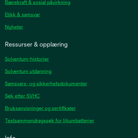
Bærekraft & sosial påvirkning
tab
Etikk & samsvar
opens
Nyheter
in
a
Ressurser & opplæring
new
tab
Solventum-historier
Solventum utdanning
Samsvars- og sikkerhetsdokumenter
Søk etter SVHC
Bruksanvisninger og sertifikater
Testsammendragssøk for litiumbatterier
Info