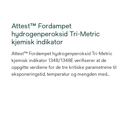
Attest™ Fordampet
hydrogenperoksid Tri-Metric
kjemisk indikator
Attest™ Fordampet hydrogenperoksid Tri-Metric
kjemisk indikator 1348/1348E verifiserer at de
oppgitte verdiene for de tre kritiske parametrene til
eksponeringstid, temperatur og mengden med
fordampet hydrogenperoksid har blitt oppnådd
innenfor en pakke eller beholder (f.eks. innpakkede
brett, stive beholdere, steriliseringsposer og andre
pakketyper) og/eller ved en spesifikk plassering i
beholdningen eller et tomt kammer. Ved
eksponering av fordampet hydrogenperoksid, vil
fargen til den belagte indikatorstripen endre seg