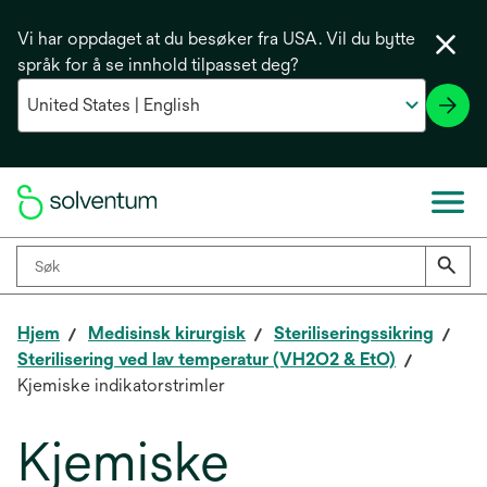
Vi har oppdaget at du besøker fra USA. Vil du bytte
språk for å se innhold tilpasset deg?
Hjem
Medisinsk kirurgisk
Steriliseringssikring
Sterilisering ved lav temperatur (VH2O2 & EtO)
Kjemiske indikatorstrimler
Kjemiske