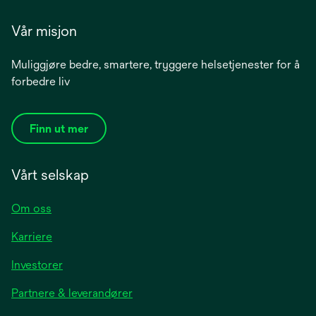
Vår misjon
Muliggjøre bedre, smartere, tryggere helsetjenester for å
forbedre liv
Finn ut mer
Vårt selskap
Om oss
Karriere
opens
Investorer
in
Partnere & leverandører
a
new