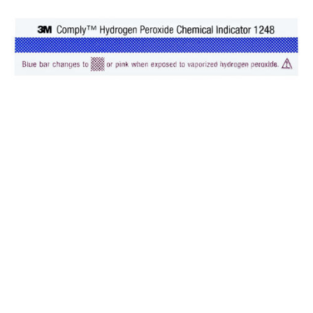
progressivt fra blått til rosa langs strimmelen.
Progresjonen av fargeendringen fra blå til rosa
langs strimmelen er synlig gjennom et vindu
markert med "REJECT" og "ACCEPT"-soner.
Fremdriften til progresjonen avhenger av
eksponeringstid, temperatur og mengden med
fordampet hydrogenperoksid.