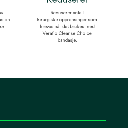
av
Reduserer antall
usjon
kirurgiske opprensinger som
for
kreves når det brukes med
Veraflo Cleanse Choice
bandasje.