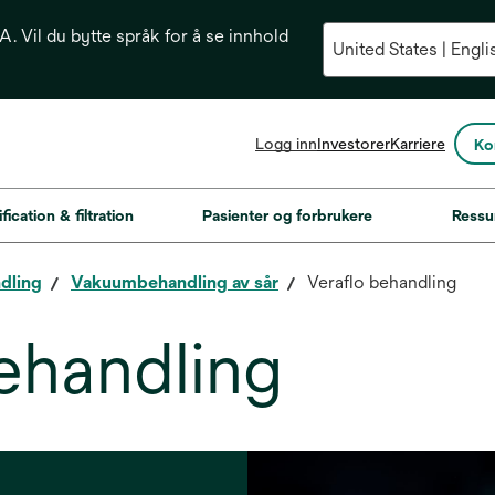
. Vil du bytte språk for å se innhold
opens
Logg inn
Investorer
Karriere
Ko
in
a
new
fication & filtration
Pasienter og forbrukere
Ressu
tab
dling
Vakuumbehandling av sår
Veraflo behandling
ehandling