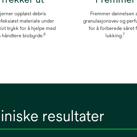
jerner oppløst debris
Fremmer dannelsen 
nfeksiøst materiale under
granulasjonsvev og perf
ivt trykk for å hjelpe med
for å forberede såret 
6
7
å håndtere biobyrde.
lukking.
iniske resultater