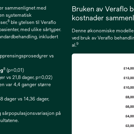
Bruken av Veraflo b
tater sammenlignet med
 en systematisk
kostnader sammenl
8
ser,
ble ytelsen til Veraflo
pasienter, med ulike sårtyper.
Denne økonomiske modellen 
tandardbehandling, inkludert
ved bruk av Veraflo behandli
9
al.
opprensingsprosedyrer vs
8
eg
(p=0,01)
er vs 21,8 dager, p=0,02)
n var 4,4 ganger større
88 dager vs 14,36 dager,
g sårpopulasjonsvariasjon på
esultatene.