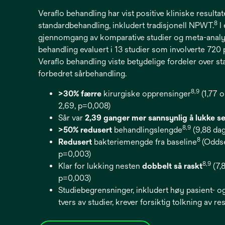
Veraflo behandling har vist positive kliniske resul
8
standardbehandling, inkludert tradisjonell NPWT.
I
gjennomgang av komparative studier og meta-analy
behandling evaluert i 13 studier som involverte 720 
Veraflo behandling viste betydelige fordeler over s
forbedret sårbehandling.
8,9
>30% færre
kirurgiske opprensinger
(1,77 
2,69, p=0,008)
Sår var
2,39 ganger mer sannsynlig å lukke s
8,9
>50% redusert
behandlingslengde
(9,88 dag
8
Redusert
bakteriemengde fra baseline
(Oddse
p=0,003)
8,9
Klar for lukking nesten
dobbelt så raskt
(7,
p=0,003)
Studiebegrensninger, inkludert høy pasient- o
tvers av studier, krever forsiktig tolkning av r