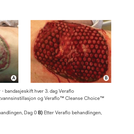
- bandasjeskift hver 3. dag Veraflo
ltvannsinstillasjon og Veraflo™ Cleanse Choice™
handlingen, Dag 0
B)
Etter Veraflo behandlingen,