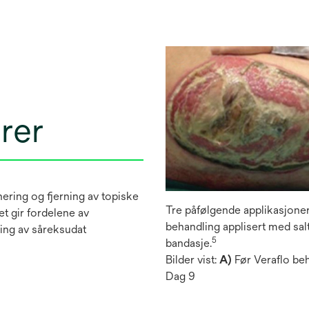
rer
nering og fjerning av topiske
Tre påfølgende applikasjoner 
et gir fordelene av
behandling applisert med sa
ning av såreksudat
5
bandasje.
Bilder vist:
A)
Før Veraflo be
Dag 9