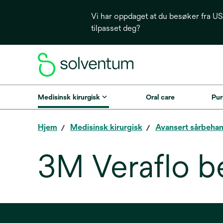
Vi har oppdaget at du besøker fra USA
tilpasset deg?
Medisinsk kirurgisk
Oral care
Puri
Hjem
Medisinsk kirurgisk
Avansert sårbehan
3M Veraflo b