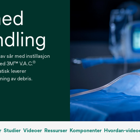
med
ndling
v sår med instillasjon
®
med 3M™ V.A.C.
tisk leverer
rning av debris.
r
Studier
Videoer
Ressurser
Komponenter
Hvordan-video