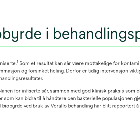
obyrde i behandlingsp
1
oniserte.
Som et resultat kan sår være mottakelige for kontamin
mmasjon og forsinket heling. Derfor er tidlig intervensjon vikti
handlingsresultater.
lanen for infiserte sår, sammen med god klinisk praksis som de
inger som kan bidra til å håndtere den bakterielle populasjone
 biobyrde ved bruk av Veraflo behandling har blitt rapportert å