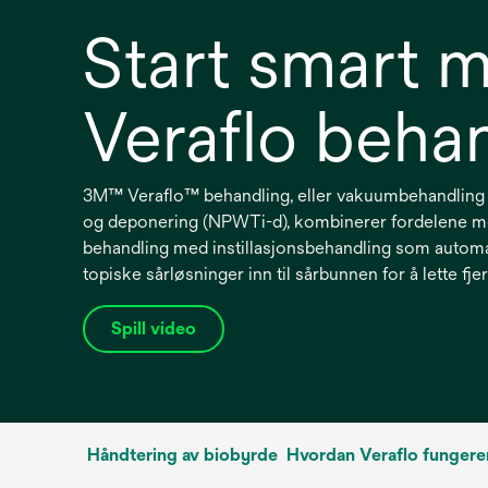
Start smart 
Veraflo beha
3M™ Veraflo™ behandling, eller vakuumbehandling a
og deponering (NPWTi-d), kombinerer fordelene 
behandling med instillasjonsbehandling som automa
topiske sårløsninger inn til sårbunnen for å lette fje
Spill video
opens
in
a
new
tab
Håndtering av biobyrde
Hvordan Veraflo fungere