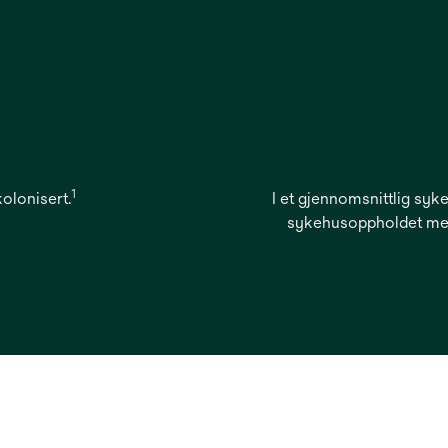
1
 kolonisert.
I et gjennomsnittlig syk
sykehusoppholdet med