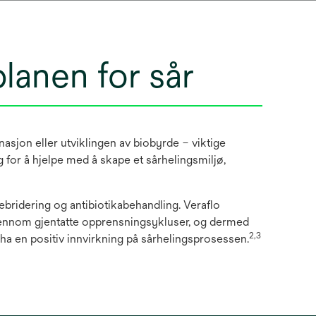
lanen for sår
asjon eller utviklingen av biobyrde – viktige
g for å hjelpe med å skape et sårhelingsmiljø,
bridering og antibiotikabehandling. Veraflo
n gjennom gjentatte opprensningsykluser, og dermed
2,3
 ha en positiv innvirkning på sårhelingsprosessen.