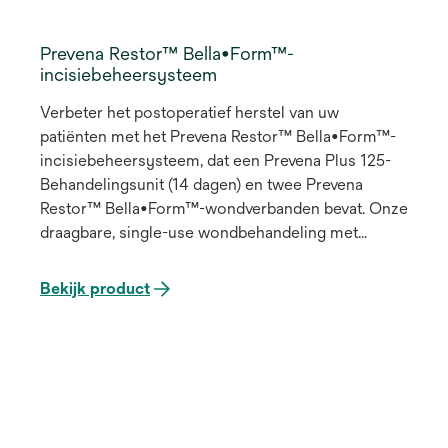
Prevena Restor™ Bella•Form™-
incisiebeheersysteem
Verbeter het postoperatief herstel van uw
patiënten met het Prevena Restor™ Bella•Form™-
incisiebeheersysteem, dat een Prevena Plus 125-
Behandelingsunit (14 dagen) en twee Prevena
Restor™ Bella•Form™-wondverbanden bevat. Onze
draagbare, single-use wondbehandeling met
negatieve druk (NPWT) kit helpt het
genezingsproces van gesloten incisies en het
Bekijk product
omliggende zachte weefsel te beschermen, te
versterken en te optimaliseren met uitgebreide
dekking.