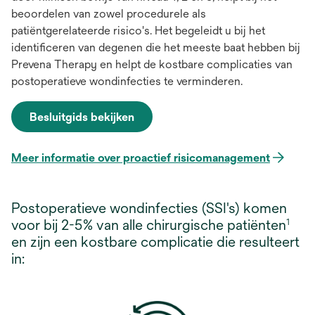
beoordelen van zowel procedurele als
patiëntgerelateerde risico's. Het begeleidt u bij het
identificeren van degenen die het meeste baat hebben bij
Prevena Therapy en helpt de kostbare complicaties van
postoperatieve wondinfecties te verminderen.
Besluitgids bekijken
opens
in
a
Meer informatie over proactief risicomanagement
opens
new
in
tab
a
Postoperatieve wondinfecties (SSI's) komen
new
voor bij 2-5% van alle chirurgische patiënten
1
tab
en zijn een kostbare complicatie die resulteert
in: