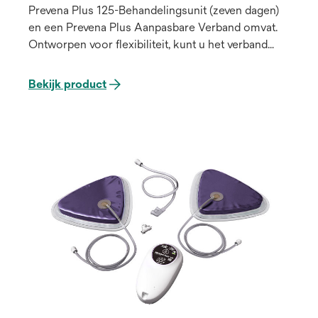
Prevena Plus 125-Behandelingsunit (zeven dagen)
en een Prevena Plus Aanpasbare Verband omvat.
Ontworpen voor flexibiliteit, kunt u het verband
aanpassen voor lineaire, niet-lineaire en kruiselings
gesloten incisies tot 90 cm lang voor gebruik op
Bekijk product
verschillende anatomische locaties. Help de
genezingsomgeving te optimaliseren door gebruik
te maken van de kracht van Prevena-behandeling
om tot zeven dagen continu -125mmHg
wondbehandeling met negatieve druk (NPWT) te
leveren.