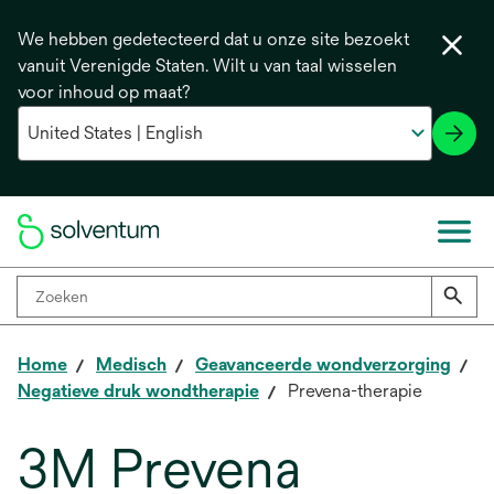
We hebben gedetecteerd dat u onze site bezoekt
vanuit Verenigde Staten. Wilt u van taal wisselen
voor inhoud op maat?
Home
Medisch
Geavanceerde wondverzorging
Negatieve druk wondtherapie
Prevena-therapie
3M Prevena