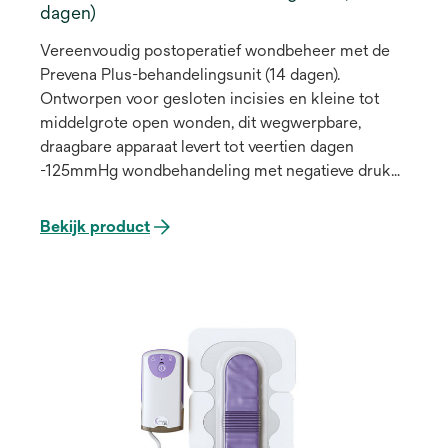
dagen)
Vereenvoudig postoperatief wondbeheer met de
Prevena Plus-behandelingsunit (14 dagen).
Ontworpen voor gesloten incisies en kleine tot
middelgrote open wonden, dit wegwerpbare,
draagbare apparaat levert tot veertien dagen
-125mmHg wondbehandeling met negatieve druk
met een druk op de knop. Deze behandelingsunit
kan worden gecombineerd met een reeks
Bekijk product
geselecteerde NPWT-verbindingen. *Prevena
verbandwissel vereist na 7 dagen, Prevena Restor
verbandwissel vereist na 14 dagen