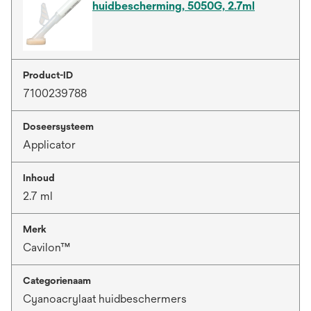
huidbescherming, 5050G, 2.7ml
Product-ID
7100239788
Doseersysteem
Applicator
Inhoud
2.7 ml
Merk
Cavilon™
Categorienaam
Cyanoacrylaat huidbeschermers