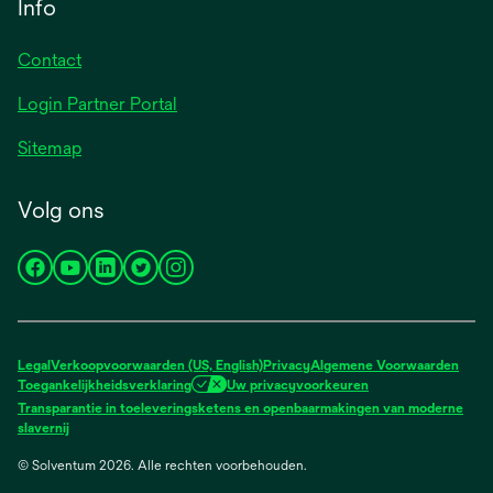
Info
Contact
Login Partner Portal
Sitemap
Volg ons
opens
opens
opens
opens
opens
in
in
in
in
in
a
a
a
a
a
new
new
new
new
new
Legal
Verkoopvoorwaarden (US, English)
Privacy
Algemene Voorwaarden
tab
tab
tab
tab
tab
Toegankelijkheidsverklaring
Uw privacyvoorkeuren
Transparantie in toeleveringsketens en openbaarmakingen van moderne
opens
slavernij
in
© Solventum 2026. Alle rechten voorbehouden.
a
new