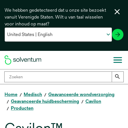
We hebben gedetecteerd dat u onze site bezoekt
vanuit Verenigde Staten. Wilt u van taal wisselen
voor inhoud op maat?
Home
Medisch
Geavanceerde wondverzorging
Geavanceerde huidbescherming
Cavilon
Producten