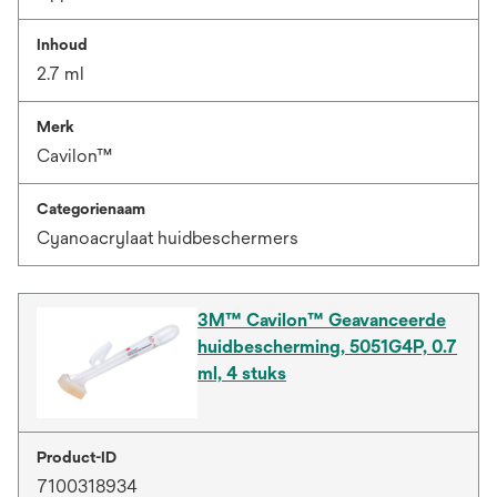
Inhoud
2.7 ml
Merk
Cavilon™
Categorienaam
Cyanoacrylaat huidbeschermers
3M™ Cavilon™ Geavanceerde
huidbescherming, 5051G4P, 0.7
ml, 4 stuks
Product-ID
7100318934