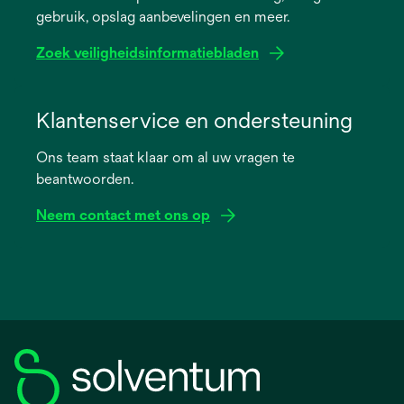
gebruik, opslag aanbevelingen en meer.
tab
Zoek veiligheidsinformatiebladen
opens
in
Klantenservice en ondersteuning
a
Ons team staat klaar om al uw vragen te
new
beantwoorden.
tab
Neem contact met ons op