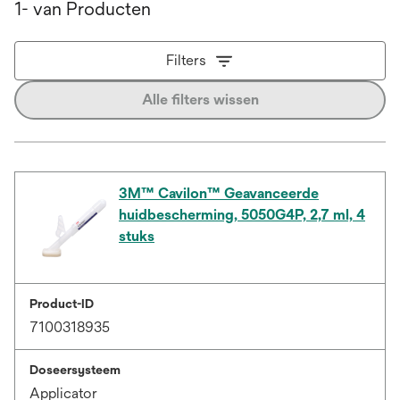
1- van Producten
Filters
Alle filters wissen
3M™ Cavilon™ Geavanceerde
huidbescherming, 5050G4P, 2,7 ml, 4
stuks
Product-ID
7100318935
Doseersysteem
Applicator