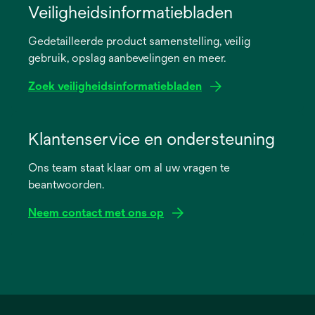
in
Veiligheidsinformatiebladen
a
Gedetailleerde product samenstelling, veilig
new
gebruik, opslag aanbevelingen en meer.
tab
Zoek veiligheidsinformatiebladen
opens
in
Klantenservice en ondersteuning
a
Ons team staat klaar om al uw vragen te
new
beantwoorden.
tab
Neem contact met ons op