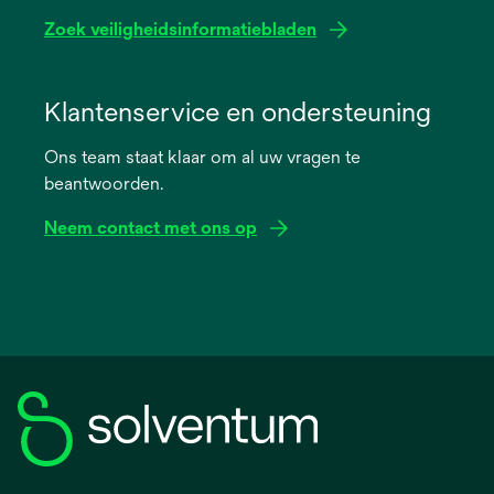
Zoek veiligheidsinformatiebladen
opens
in
Klantenservice en ondersteuning
a
Ons team staat klaar om al uw vragen te
new
beantwoorden.
tab
Neem contact met ons op