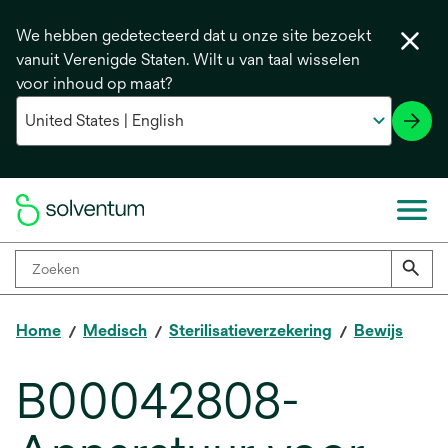
We hebben gedetecteerd dat u onze site bezoekt
vanuit Verenigde Staten. Wilt u van taal wisselen
voor inhoud op maat?
Home
Medisch
Sterilisatieverzekering
Bewijs
B00042808-