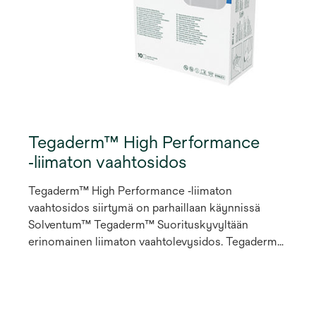
Tegaderm™ High Performance
‑liimaton vaahtosidos
Tegaderm™ High Performance ‑liimaton
vaahtosidos siirtymä on parhaillaan käynnissä
Solventum™ Tegaderm™ Suorituskyvyltään
erinomainen liimaton vaahtolevysidos. Tegaderm
High Performance ‑liimaton vaahtosidos on
tarttumaton haavasidos, jota voidaan käyttää
primaari- tai sekundaarisidoksena vähän tai
runsaasti erittäville pinnallisille ja syville haavoille,