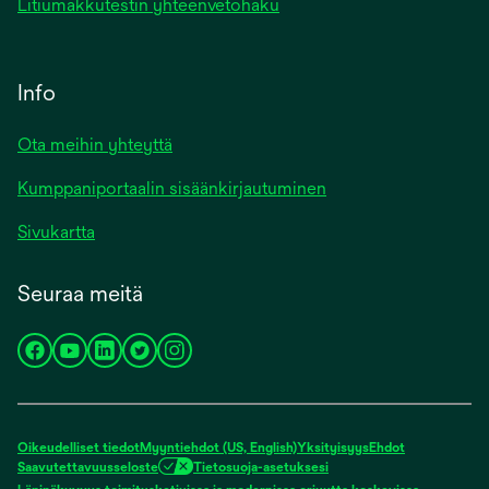
Litiumakkutestin yhteenvetohaku
Info
Ota meihin yhteyttä
Kumppaniportaalin sisäänkirjautuminen
Sivukartta
Seuraa meitä
opens
opens
opens
opens
opens
in
in
in
in
in
a
a
a
a
a
new
new
new
new
new
Oikeudelliset tiedot
Myyntiehdot (US, English)
Yksityisyys
Ehdot
tab
tab
tab
tab
tab
Saavutettavuusseloste
Tietosuoja-asetuksesi