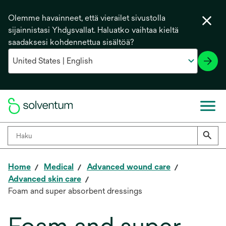
Olemme havainneet, että vierailet sivustolla
sijainnistasi Yhdysvallat. Haluatko vaihtaa kieltä
saadaksesi kohdennettua sisältöä?
Home
Medical
Advanced wound care
Advanced skin care
Foam and super absorbent dressings