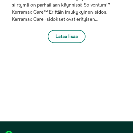
siirtymä on parhaillaan käynnissä Solventum™
Kerramax Care™ Erittäin imukykyinen-sidos.
Kerramax Care -sidokset ovat erityisen
imukykyisiä sidoksia, jotka on tarkoitettu imemään
itseensä suuria määriä haavaeritettä¹ *.
Lataa lisää
Ainutlaatuinen kosteudensiirtokerros jakaa
nesteen tasaisesti sekä pysty- että
vaakasuuntaisesti koko sidokseen niin, että
sidoksen koko imukapasiteetti on käytössä. Sidos
sitoo itseensä haavaeritteen, mukaan lukien
bakteerit² * ja MMP:t³ *, ja luo siten täydellisen
ympäristön haavan paranemiselle ja auttaa
edistämään potilaiden hyviä hoitotuloksia. Hyvän
mukautuvuutensa ansiosta sidoksen voi taitella
erilaisiin haavoihin sopivaksi.