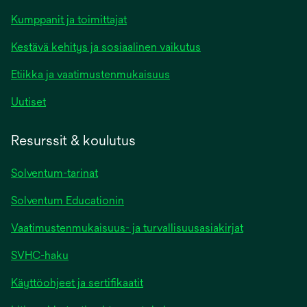
Kumppanit ja toimittajat
Kestävä kehitys ja sosiaalinen vaikutus
Etiikka ja vaatimustenmukaisuus
Uutiset
Resurssit & koulutus
Solventum-tarinat
Solventum Educationin
Vaatimustenmukaisuus- ja turvallisuusasiakirjat
SVHC-haku
Käyttöohjeet ja sertifikaatit