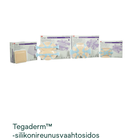
myös kompressiossa. Vaahtosidoksen
monikerrosrakenne mahdollistaa erinomaisen
haavaeritteen hallinnan. Imukykyisenä ja
hengittävänä se vähentää maseraatioriskiä.
Innovatiivinen monikerrosrakenne imee ja
haihduttaa kosteutta ylläpitääkseen haavan
paranemiselle optimaalisia olosuhteita.
Tegaderm™
‑silikonireunusvaahtosidos