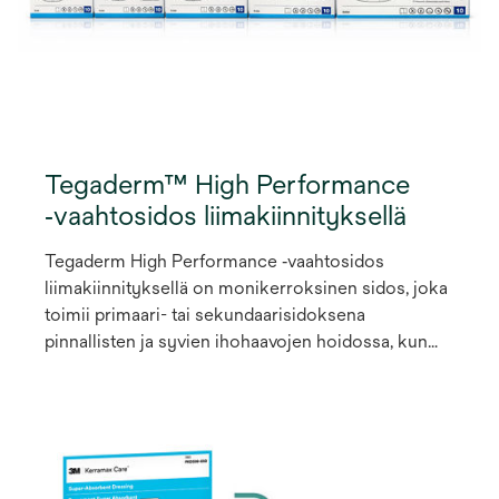
Tegaderm™ High Performance
‑vaahtosidos liimakiinnityksellä
Tegaderm High Performance ‑vaahtosidos
liimakiinnityksellä on monikerroksinen sidos, joka
toimii primaari- tai sekundaarisidoksena
pinnallisten ja syvien ihohaavojen hoidossa, kun
haavaeritteen määrä vaihtelee vähäisestä
runsaaseen. Kehyksellisen vaahtosidoksen
liuskakiinnitysjärjestelmä on suunniteltu
mahdollistamaan helppo kiinnitys yhdellä kädellä
hankaliin vartalon muotoihin, kuten kantapäähän ja