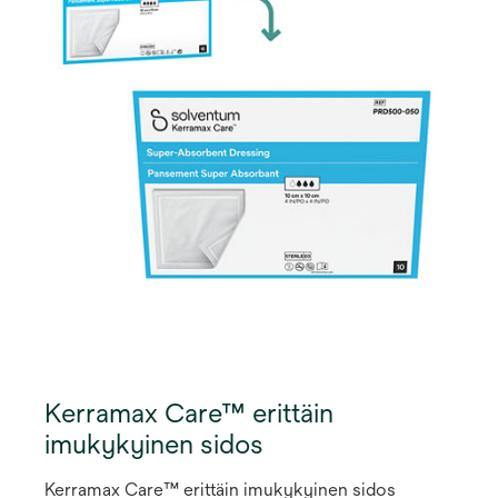
kyynärpäähän, tarvitsematta leikata sidosta.
Innovatiivinen kerroksellinen rakenne imee ja
haihduttaa kosteutta säilyttäen haavalle
ihanteelliset kosteat olosuhteet. Tätä
vaahtosidosta liimakiinnityksellä on eri kokoja ja
muotoja, kuten soikea ja ikkunallinen.
Kerramax Care™ erittäin
imukykyinen sidos
Kerramax Care™ erittäin imukykyinen sidos