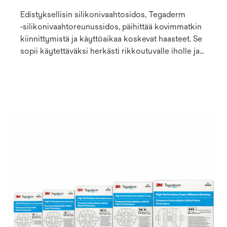
Edistyksellisin silikonivaahtosidos, Tegaderm
‑silikonivaahtoreunussidos, päihittää kovimmatkin
kiinnittymistä ja käyttöaikaa koskevat haasteet. Se
sopii käytettäväksi herkästi rikkoutuvalle iholle ja
kompressiohoitoon. Siksi se onkin erinomainen
valinta haavanhoitoon ja osaksi painehaavojen/-
vaurioiden1 ennaltaehkäisyohjelmia.