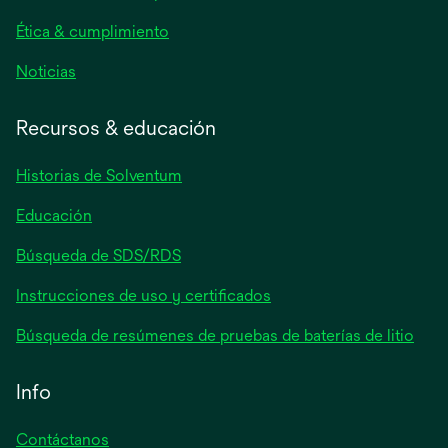
pestaña
nueva
Ética & cumplimiento
se
Noticias
abre
en
Recursos & educación
una
pestaña
Historias de Solventum
nueva
Educación
Búsqueda de SDS/RDS
Instrucciones de uso y certificados
Búsqueda de resúmenes de pruebas de baterías de litio
Info
Contáctanos