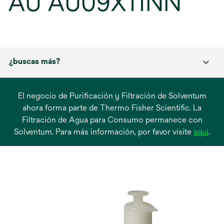
AU AU09X11NN
¿buscas más?
El negocio de Purificación y Filtración de Solventum
ahora forma parte de Thermo Fisher Scientific. La
Filtración de Agua para Consumo permanece con
se
Solventum. Para más información, por favor visite
aquí
.
abre
en
una
pest
nue