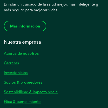
Brindar un cuidado de la salud mejor, más inteligente y
más seguro para mejorar vidas
Más información
Nuestra empresa
Acerca de nosotros
Carreras
se
Inversionistas
abre
Socios & proveedores
en
una
Sostenibilidad & impacto social
pestaña
nueva
Ética & cumplimiento