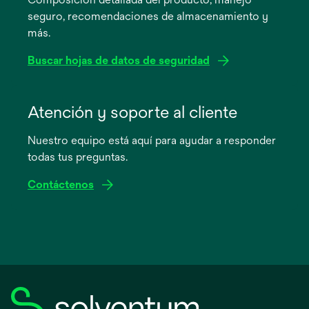
una
seguro, recomendaciones de almacenamiento y
pestaña
más.
nueva
Buscar hojas de datos de seguridad
se
abre
Atención y soporte al cliente
en
Nuestro equipo está aquí para ayudar a responder
una
todas tus preguntas.
pestaña
nueva
Contáctenos