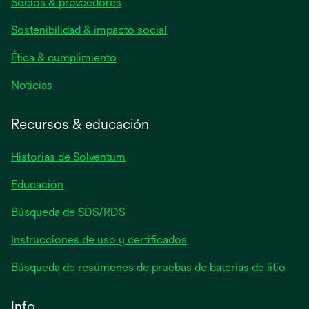
Socios & proveedores
en
una
Sostenibilidad & impacto social
pestaña
nueva
Ética & cumplimiento
se
Noticias
abre
en
Recursos & educación
una
pestaña
Historias de Solventum
nueva
Educación
Búsqueda de SDS/RDS
Instrucciones de uso y certificados
Búsqueda de resúmenes de pruebas de baterías de litio
Info