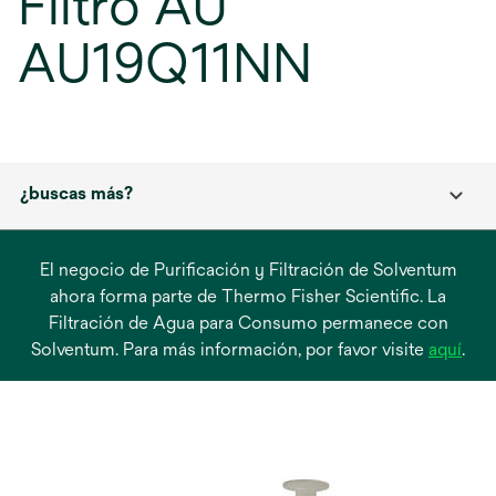
Filtro AU
AU19Q11NN
¿buscas más?
El negocio de Purificación y Filtración de Solventum
ahora forma parte de Thermo Fisher Scientific. La
Filtración de Agua para Consumo permanece con
se
Solventum. Para más información, por favor visite
aquí
.
abre
en
una
pest
nue