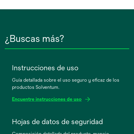
¿Buscas más?
Instrucciones de uso
Guía detallada sobre el uso seguro y eficaz de los
productos Solventum.
Encuentre instrucciones de uso
se
abre
Hojas de datos de seguridad
en
Composición detallada del producto, manejo