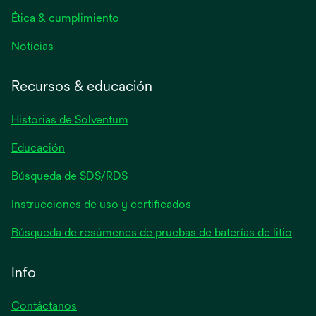
pestaña
nueva
Ética & cumplimiento
se
Noticias
abre
en
Recursos & educación
una
pestaña
Historias de Solventum
nueva
Educación
Búsqueda de SDS/RDS
Instrucciones de uso y certificados
Búsqueda de resúmenes de pruebas de baterías de litio
Info
Contáctanos