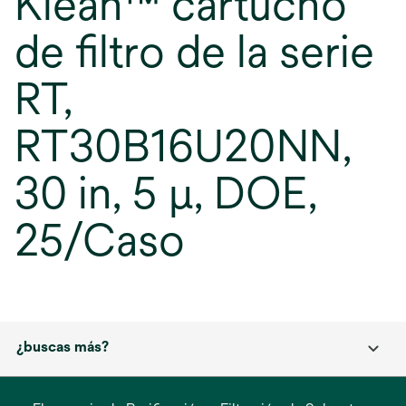
Klean™ cartucho
de filtro de la serie
RT,
RT30B16U20NN,
30 in, 5 µ, DOE,
25/Caso
¿buscas más?