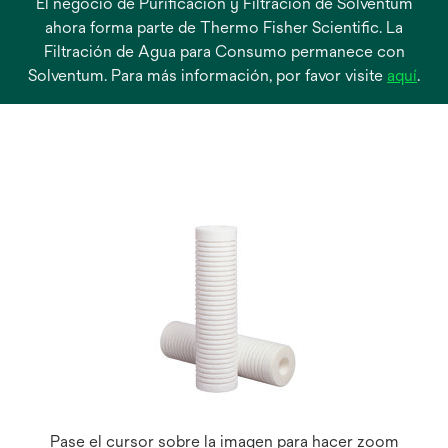
El negocio de Purificación y Filtración de Solventum
ahora forma parte de Thermo Fisher Scientific. La
Filtración de Agua para Consumo permanece con
se
Solventum. Para más información, por favor visite
aquí
.
abre
en
una
pest
nue
Pase el cursor sobre la imagen para hacer zoom