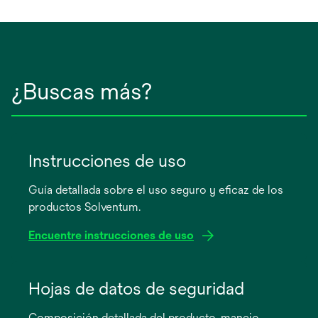
¿Buscas más?
Instrucciones de uso
Guía detallada sobre el uso seguro y eficaz de los
productos Solventum.
Encuentre instrucciones de uso
se
abre
Hojas de datos de seguridad
en
Composición detallada del producto, manejo