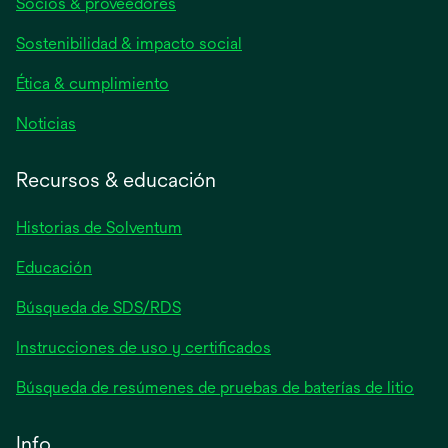
Socios & proveedores
en
una
Sostenibilidad & impacto social
pestaña
nueva
Ética & cumplimiento
se
Noticias
abre
en
Recursos & educación
una
pestaña
Historias de Solventum
nueva
Educación
Búsqueda de SDS/RDS
Instrucciones de uso y certificados
Búsqueda de resúmenes de pruebas de baterías de litio
Info