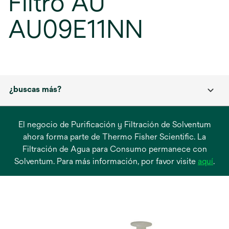
Filtro AU
AU09E11NN
¿buscas más?
El negocio de Purificación y Filtración de Solventum
ahora forma parte de Thermo Fisher Scientific. La
Filtración de Agua para Consumo permanece con
se
Solventum. Para más información, por favor visite
aquí
.
abre
en
una
pest
nue