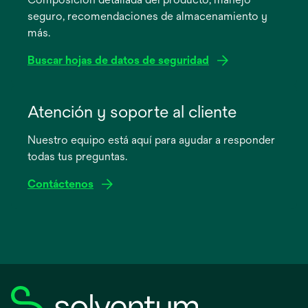
una
seguro, recomendaciones de almacenamiento y
pestaña
más.
nueva
Buscar hojas de datos de seguridad
se
abre
Atención y soporte al cliente
en
Nuestro equipo está aquí para ayudar a responder
una
todas tus preguntas.
pestaña
nueva
Contáctenos