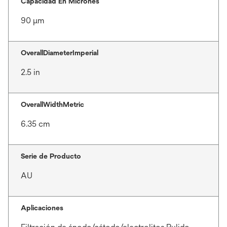
Capacidad En Micrones
90 μm
OverallDiameterImperial
2.5 in
OverallWidthMetric
6.35 cm
Serie de Producto
AU
Aplicaciones