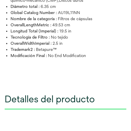
químico-mecánico (CMP),Discos duros
Diámetro total :
6.35 cm
Global Catalog Number :
AU19L11NN
Nombre de la categoría :
Filtros de cápsulas
OverallLengthMetric :
49.53 cm
Longitud Total (Imperial) :
19.5 in
Tecnología de Filtro :
No tejido
OverallWidthImperial :
2.5 in
Trademark2 :
Betapure™
Modificación Final :
No End Modification
Detalles del producto