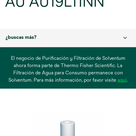
AU AU19L11NN
¿buscas más?
El negocio de Purificación y Filtración de Solventum
ahora forma parte de Thermo Fisher Scientific. La
Filtración de Agua para Consumo permanece con
se
Solventum. Para más información, por favor visite
aquí
.
abre
en
una
pest
nue