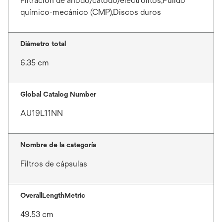
Filtración de ánodo/cátodo/electrolitos,Pulido
químico-mecánico (CMP),Discos duros
Diámetro total
6.35 cm
Global Catalog Number
AU19L11NN
Nombre de la categoría
Filtros de cápsulas
OverallLengthMetric
49.53 cm