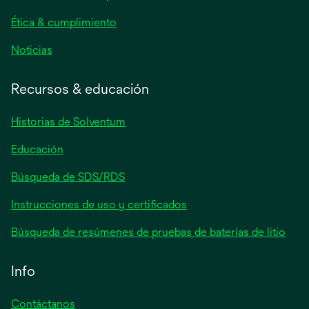
pestaña
nueva
Ética & cumplimiento
se
Noticias
abre
en
Recursos & educación
una
pestaña
Historias de Solventum
nueva
Educación
Búsqueda de SDS/RDS
Instrucciones de uso y certificados
Búsqueda de resúmenes de pruebas de baterías de litio
Info
Contáctanos