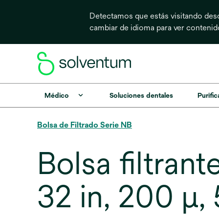
Detectamos que estás visitando desd
cambiar de idioma para ver conteni
Médico
Soluciones dentales
Purific
Bolsa de Filtrado Serie NB
Bolsa filtra
32 in, 200 μ,