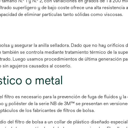
amaño N.º 1 y N.º 2, con variaciones en grados de 1 a 200 mi
filtrado superligero y de bajo coste ofrece una alta resistencia
pacidad de eliminar partículas tanto sólidas como viscosas.
olsa y asegurar la anilla selladora. Dado que no hay orificios 
e también se controla mediante tratamiento térmico de la superfi
iltrado. Luego usamos procedimientos de última generación para
o sin agujeros causados al coserlo.
ástico o metal
el filtro es necesario para la prevención de fuga de fluidos y 
no y poliéster de la serie NB de 3M™ se presentan en versiones 
táculos de los fabricantes de filtros de bolsa.
medio del filtro de bolsa a un collar de plástico diseñado espe