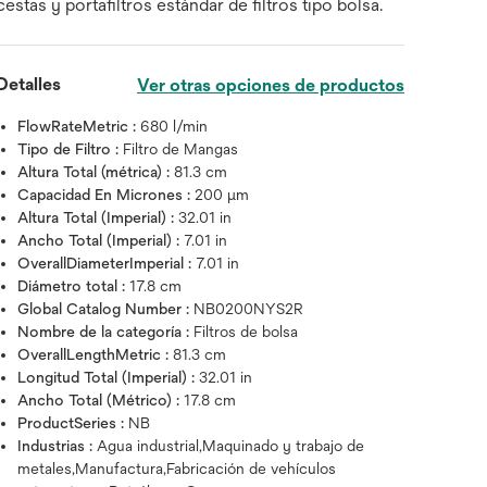
cestas y portafiltros estándar de filtros tipo bolsa.
Detalles
Ver otras opciones de productos
FlowRateMetric :
680 l/min
Tipo de Filtro :
Filtro de Mangas
Altura Total (métrica) :
81.3 cm
Capacidad En Micrones :
200 μm
Altura Total (Imperial) :
32.01 in
Ancho Total (Imperial) :
7.01 in
OverallDiameterImperial :
7.01 in
Diámetro total :
17.8 cm
Global Catalog Number :
NB0200NYS2R
Nombre de la categoría :
Filtros de bolsa
OverallLengthMetric :
81.3 cm
Longitud Total (Imperial) :
32.01 in
Ancho Total (Métrico) :
17.8 cm
Pase el cursor sobre la imagen par
ProductSeries :
NB
Industrias :
Agua industrial,Maquinado y trabajo de
metales,Manufactura,Fabricación de vehículos