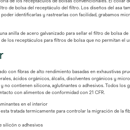
yoría de los receptáculos de bolsas convencionales. El collar 
ltro de bolsa del receptáculo del filtro. Los diseños del asa t
ra poder identificarlas y rastrearlas con facilidad, grabamos 
 una anilla de acero galvanizado para sellar el filtro de bolsa 
e los receptáculos para filtros de bolsa que no permitan el uso
r
grado con fibras de alto rendimiento basadas en exhaustivas pr
rales, ácidos orgánicos, álcalis, disolventes orgánicos y micr
 y no contienen silicona, aglutinantes o adhesivos. Todos los
 contacto con alimentos de conformidad con 21 CFR.
minantes en el interior
 esta tratada termicamente para controlar la migración de la fi
e silicón o adhesivos