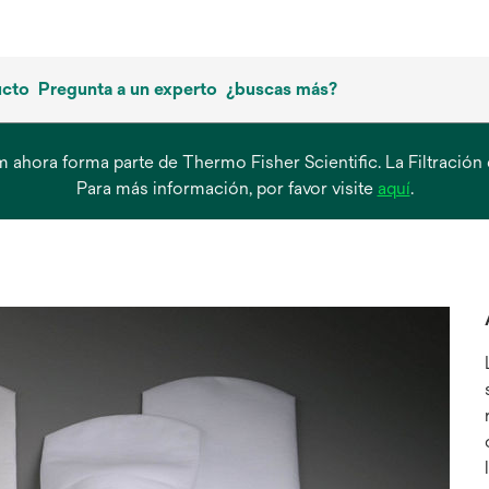
ucto
Pregunta a un experto
¿buscas más?
tum ahora forma parte de Thermo Fisher Scientific. La Filtra
se
Para más información, por favor visite
aquí
.
abre
en
una
pestaña
nueva