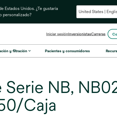
e Estados Unidos. ¿Te gustaría
do personalizado?
se
Iniciar sesión
Inversionistas
Carreras
Co
abre
en
una
ación y filtración
Pacientes y consumidores
Recur
pestaña
nueva
nte Serie NB, N
 50/Caja