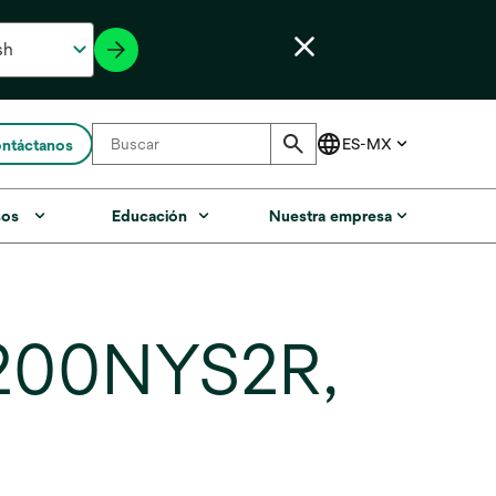
ntáctanos
sos
Educación
Nuestra empresa
B0200NYS2R,