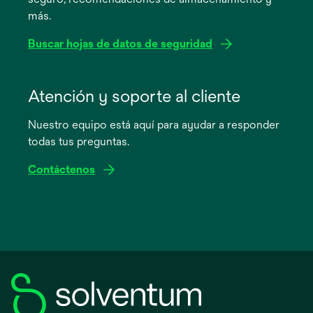
pestaña
más.
nueva
Buscar hojas de datos de seguridad
se
abre
Atención y soporte al cliente
en
Nuestro equipo está aquí para ayudar a responder
una
todas tus preguntas.
pestaña
nueva
Contáctenos