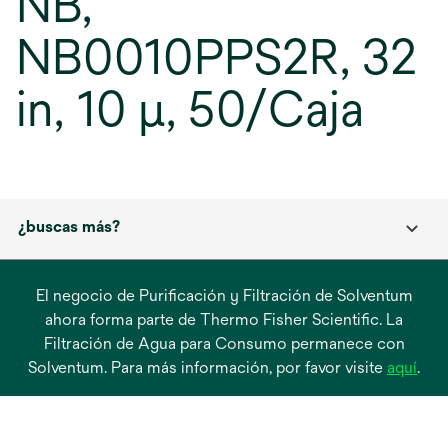
NB,
NB0010PPS2R, 32
in, 10 μ, 50/Caja
¿buscas más?
El negocio de Purificación y Filtración de Solventum
ahora forma parte de Thermo Fisher Scientific. La
Filtración de Agua para Consumo permanece con
se
Solventum. Para más información, por favor visite
aquí
.
abre
en
una