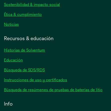
una
Sostenibilidad & impacto social
pestaña
nueva
Ética & cumplimiento
se
Noticias
abre
en
Recursos & educación
una
pestaña
Historias de Solventum
nueva
Educación
Búsqueda de SDS/RDS
Instrucciones de uso y certificados
Búsqueda de resúmenes de pruebas de baterías de litio
Info