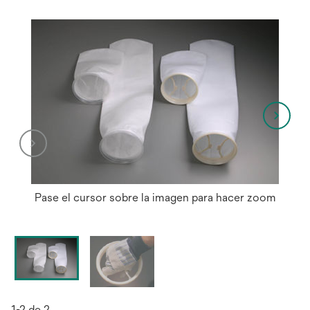
pest
nue
Pase el cursor sobre la imagen para hacer zoom
1-2 de 2