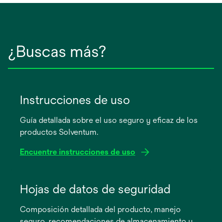
¿Buscas más?
Instrucciones de uso
Guía detallada sobre el uso seguro y eficaz de los
productos Solventum.
Encuentre instrucciones de uso
se
abre
Hojas de datos de seguridad
en
Composición detallada del producto, manejo
una
seguro, recomendaciones de almacenamiento y