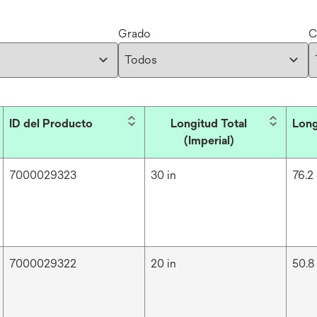
Grado
C
ID del Producto
Longitud Total
Long
(Imperial)
7000029323
30 in
76.2
7000029322
20 in
50.8