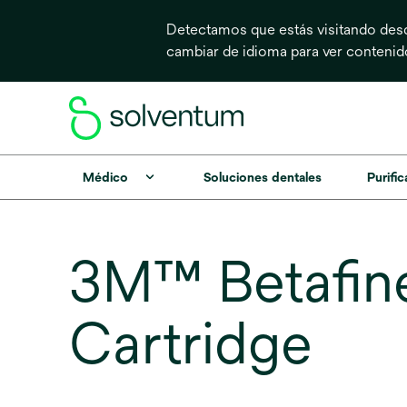
Detectamos que estás visitando desd
cambiar de idioma para ver conteni
Médico
Soluciones dentales
Purific
3M™ Betafine
Cartridge