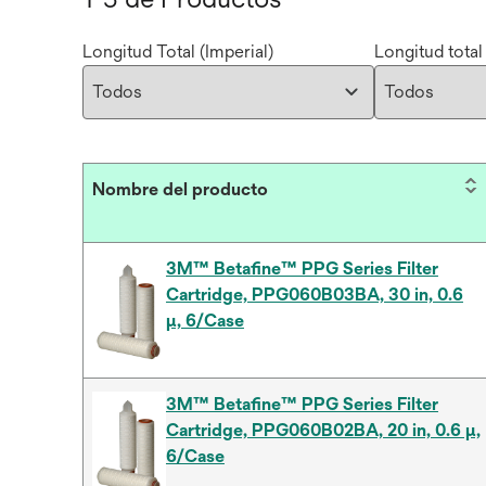
Longitud Total (Imperial)
Longitud total
Nombre del producto
3M™ Betafine™ PPG Series Filter
Cartridge, PPG060B03BA, 30 in, 0.6
μ, 6/Case
3M™ Betafine™ PPG Series Filter
Cartridge, PPG060B02BA, 20 in, 0.6 μ,
6/Case