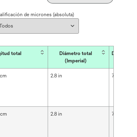
alificación de micrones (absoluta)
itud total
Diámetro total
Diámetro t
(Imperial)
 cm
2.8 in
7.1 cm
 cm
2.8 in
7.1 cm