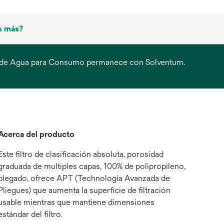
s más?
ción de Agua para Consumo permanece con Solventum.
Acerca del producto
Este filtro de clasificación absoluta, porosidad
graduada de multiples capas, 100% de polipropileno,
plegado, ofrece APT (Technología Avanzada de
Pliegues) que aumenta la superficie de filtración
usable mientras que mantiene dimensiones
estándar del filtro.