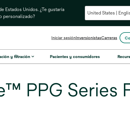
e Estados Unidos. ¿Te gustaría
do personalizado?
se
Iniciar sesión
Inversionistas
Carreras
Co
abre
en
una
ación y filtración
Pacientes y consumidores
Recur
pestaña
nueva
™ PPG Series Fi