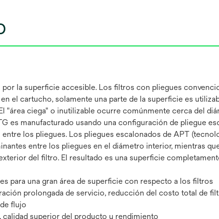
o
a por la superficie accesible. Los filtros con pliegues convenc
el cartucho, solamente una parte de la superficie es utilizabl
El "área ciega" o inutilizable ocurre comúnmente cerca del di
 PTG es manufacturado usando una configuración de pliegue e
entre los pliegues. Los pliegues escalonados de APT (tecnolo
tes entre los pliegues en el diámetro interior, mientras que
xterior del filtro. El resultado es una superficie completame
 para una gran área de superficie con respecto a los filtros
ación prolongada de servicio, reducción del costo total de filt
de flujo
, calidad superior del producto y rendimiento