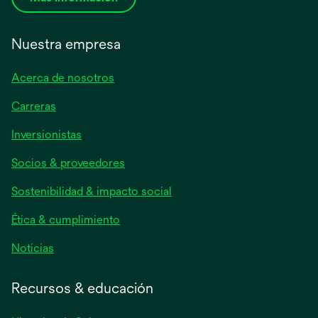
Nuestra empresa
Acerca de nosotros
Carreras
se
Inversionistas
abre
Socios & proveedores
en
una
Sostenibilidad & impacto social
pestaña
nueva
Ética & cumplimiento
se
Noticias
abre
en
Recursos & educación
una
pestaña