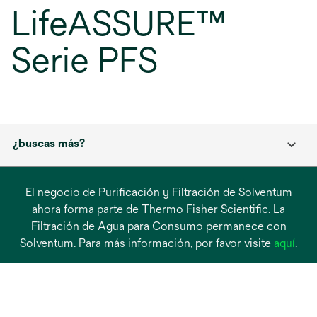
LifeASSURE™
Serie PFS
¿buscas más?
El negocio de Purificación y Filtración de Solventum
ahora forma parte de Thermo Fisher Scientific. La
Filtración de Agua para Consumo permanece con
se
Solventum. Para más información, por favor visite
aquí
.
abre
en
una
pest