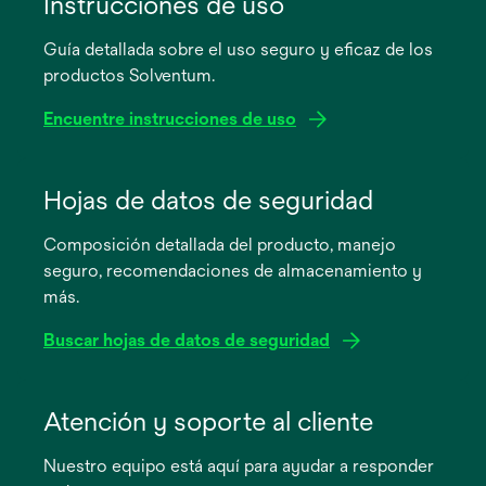
Instrucciones de uso
Guía detallada sobre el uso seguro y eficaz de los
productos Solventum.
Encuentre instrucciones de uso
se
abre
Hojas de datos de seguridad
en
Composición detallada del producto, manejo
una
seguro, recomendaciones de almacenamiento y
pestaña
más.
nueva
Buscar hojas de datos de seguridad
se
abre
Atención y soporte al cliente
en
Nuestro equipo está aquí para ayudar a responder
una