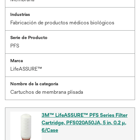
Industrias
Fabricación de productos médicos biológicos
Serie de Producto
PFS
Marca
LifeASSURE™
Nombre de la categoría
Cartuchos de membrana plisada
3M™ LifeASSURE™ PFS Series Filter
Cartridge, PFS020A50JA, 5 in, 0.2 µ,
6/Case