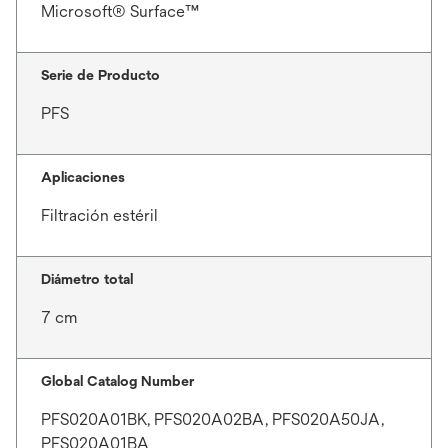
Microsoft® Surface™
Serie de Producto
PFS
Aplicaciones
Filtración estéril
Diámetro total
7 cm
Global Catalog Number
PFS020A01BK, PFS020A02BA, PFS020A50JA,
PFS020A01BA