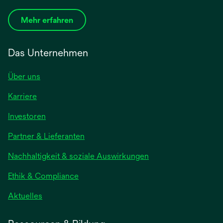
Mehr erfahren
Das Unternehmen
Über uns
Karriere
wird
Investoren
in
Partner & Lieferanten
einer
neuen
Nachhaltigkeit & soziale Auswirkungen
Registerkarte
geöffnet
Ethik & Compliance
wird
Aktuelles
in
einer