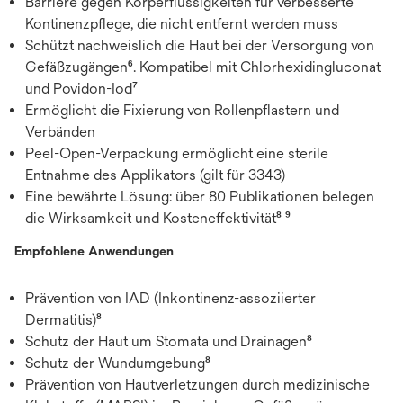
Barriere gegen Körperflüssigkeiten für verbesserte
Kontinenzpflege, die nicht entfernt werden muss
Schützt nachweislich die Haut bei der Versorgung von
Gefäßzugängen⁶. Kompatibel mit Chlorhexidingluconat
und Povidon-Iod⁷
Ermöglicht die Fixierung von Rollenpflastern und
Verbänden
Peel-Open-Verpackung ermöglicht eine sterile
Entnahme des Applikators (gilt für 3343)
Eine bewährte Lösung: über 80 Publikationen belegen
die Wirksamkeit und Kosteneffektivität⁸ ⁹
Empfohlene Anwendungen
Prävention von IAD (Inkontinenz-assoziierter
Dermatitis)⁸
Schutz der Haut um Stomata und Drainagen⁸
Schutz der Wundumgebung⁸
Prävention von Hautverletzungen durch medizinische