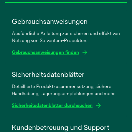
Gebrauchsanweisungen
Ausführliche Anleitung zur sicheren und effektiven
Nutzung von Solventum-Produkten.
Gebrauchsanweisungen finden
wird
in
Sicherheitsdatenblätter
einer
Detaillierte Produktzusammensetzung, sichere
neuen
Handhabung, Lagerungsempfehlungen und mehr.
Registerkarte
geöffnet
Sicherheitsdatenblätter durchsuchen
wird
in
Kundenbetreuung und Support