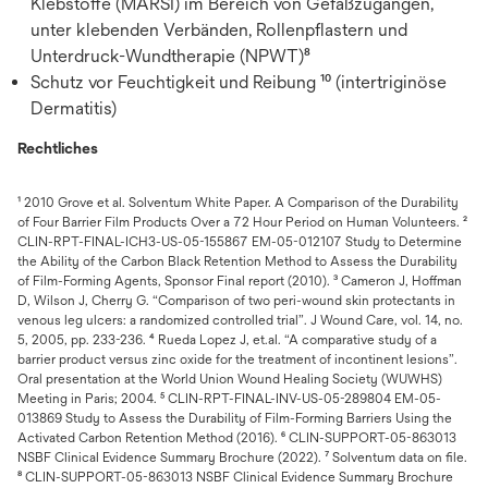
Klebstoffe (MARSI) im Bereich von Gefäßzugängen,
unter klebenden Verbänden, Rollenpflastern und
Unterdruck-Wundtherapie (NPWT)⁸
Schutz vor Feuchtigkeit und Reibung ¹⁰ (intertriginöse
Dermatitis)
Rechtliches
¹ 2010 Grove et al. Solventum White Paper. A Comparison of the Durability
of Four Barrier Film Products Over a 72 Hour Period on Human Volunteers. ²
CLIN-RPT-FINAL-ICH3-US-05-155867 EM-05-012107 Study to Determine
the Ability of the Carbon Black Retention Method to Assess the Durability
of Film-Forming Agents, Sponsor Final report (2010). ³ Cameron J, Hoffman
D, Wilson J, Cherry G. “Comparison of two peri-wound skin protectants in
venous leg ulcers: a randomized controlled trial”. J Wound Care, vol. 14, no.
5, 2005, pp. 233-236. ⁴ Rueda Lopez J, et.al. “A comparative study of a
barrier product versus zinc oxide for the treatment of incontinent lesions”.
Oral presentation at the World Union Wound Healing Society (WUWHS)
Meeting in Paris; 2004. ⁵ CLIN-RPT-FINAL-INV-US-05-289804 EM-05-
013869 Study to Assess the Durability of Film-Forming Barriers Using the
Activated Carbon Retention Method (2016). ⁶ CLIN-SUPPORT-05-863013
NSBF Clinical Evidence Summary Brochure (2022). ⁷ Solventum data on file.
⁸ CLIN-SUPPORT-05-863013 NSBF Clinical Evidence Summary Brochure