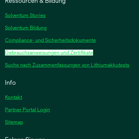
Ressourcen & Bildung
neuen
Registerkarte
Solventum Stories
geöffnet
Solventum Bildung
Compliance- und Sicherheitsdokumente
Gebrauchsanweisungen und Zertifikate
Suche nach Zusammenfassungen von Lithiumakkutests
Info
Kontakt
Partner Portal Login
Sitemap