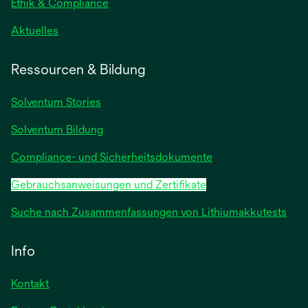
geöffnet
Ethik & Compliance
wird
Aktuelles
in
einer
Ressourcen & Bildung
neuen
Registerkarte
Solventum Stories
geöffnet
Solventum Bildung
Compliance- und Sicherheitsdokumente
Gebrauchsanweisungen und Zertifikate
Suche nach Zusammenfassungen von Lithiumakkutests
Info
Kontakt