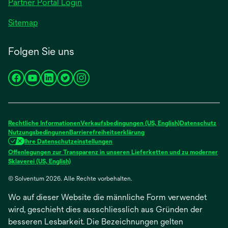
Partner Portal Login
Sitemap
Folgen Sie uns
wird
wird
wird
wird
wird
in
in
in
in
in
einer
einer
einer
einer
einer
neuen
neuen
neuen
neuen
neuen
Rechtliche Informationen
Verkaufsbedingungen (US, English)
Datenschutz
Registerkarte
Registerkarte
Registerkarte
Registerkarte
Registerkarte
Nutzungsbedingunen
Barrierefreiheitserklärung
Ihre Datenschutzeinstellungen
geöffnet
geöffnet
geöffnet
geöffnet
geöffnet
Offenlegungen zur Transparenz in unseren Lieferketten und zu moderner
wird
Sklaverei (US, English)
in
© Solventum 2026. Alle Rechte vorbehalten.
einer
neuen
Wo auf dieser Website die männliche Form verwendet
Registerkarte
geöffnet
wird, geschieht dies ausschliesslich aus Gründen der
besseren Lesbarkeit. Die Bezeichnungen gelten