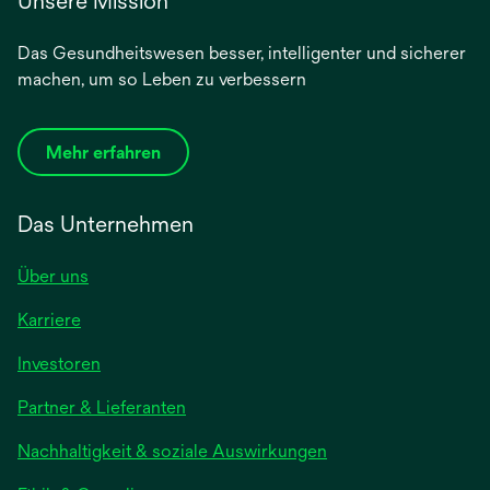
Unsere Mission
Das Gesundheitswesen besser, intelligenter und sicherer
machen, um so Leben zu verbessern
Mehr erfahren
Das Unternehmen
Über uns
Karriere
wird
Investoren
in
Partner & Lieferanten
einer
neuen
Nachhaltigkeit & soziale Auswirkungen
Registerkarte