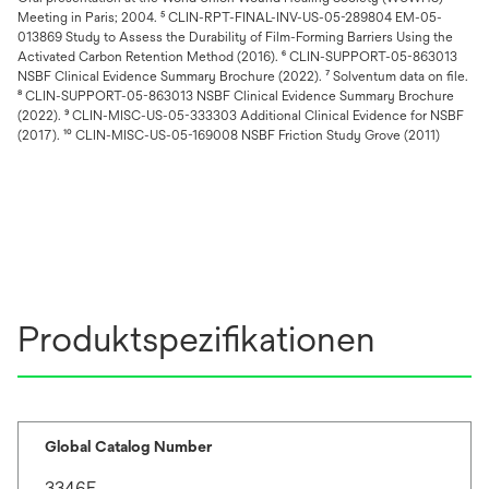
Meeting in Paris; 2004. ⁵ CLIN-RPT-FINAL-INV-US-05-289804 EM-05-
013869 Study to Assess the Durability of Film-Forming Barriers Using the
Activated Carbon Retention Method (2016). ⁶ CLIN-SUPPORT-05-863013
NSBF Clinical Evidence Summary Brochure (2022). ⁷ Solventum data on file.
⁸ CLIN-SUPPORT-05-863013 NSBF Clinical Evidence Summary Brochure
(2022). ⁹ CLIN-MISC-US-05-333303 Additional Clinical Evidence for NSBF
(2017). ¹⁰ CLIN-MISC-US-05-169008 NSBF Friction Study Grove (2011)
Produktspezifikationen
Global Catalog Number
3346E