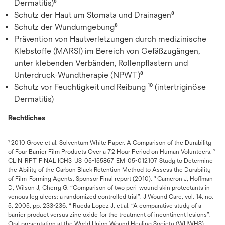
Dermatitis)⁸
Schutz der Haut um Stomata und Drainagen⁸
Schutz der Wundumgebung⁸
Prävention von Hautverletzungen durch medizinische
Klebstoffe (MARSI) im Bereich von Gefäßzugängen,
unter klebenden Verbänden, Rollenpflastern und
Unterdruck-Wundtherapie (NPWT)⁸
Schutz vor Feuchtigkeit und Reibung ¹⁰ (intertriginöse
Dermatitis)
Rechtliches
¹ 2010 Grove et al. Solventum White Paper. A Comparison of the Durability
of Four Barrier Film Products Over a 72 Hour Period on Human Volunteers. ²
CLIN-RPT-FINAL-ICH3-US-05-155867 EM-05-012107 Study to Determine
the Ability of the Carbon Black Retention Method to Assess the Durability
of Film-Forming Agents, Sponsor Final report (2010). ³ Cameron J, Hoffman
D, Wilson J, Cherry G. “Comparison of two peri-wound skin protectants in
venous leg ulcers: a randomized controlled trial”. J Wound Care, vol. 14, no.
5, 2005, pp. 233-236. ⁴ Rueda Lopez J, et.al. “A comparative study of a
barrier product versus zinc oxide for the treatment of incontinent lesions”.
Oral presentation at the World Union Wound Healing Society (WUWHS)