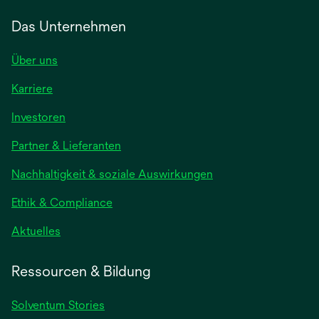
Das Unternehmen
Über uns
Karriere
wird
Investoren
in
Partner & Lieferanten
einer
neuen
Nachhaltigkeit & soziale Auswirkungen
Registerkarte
geöffnet
Ethik & Compliance
wird
Aktuelles
in
einer
Ressourcen & Bildung
neuen
Registerkarte
Solventum Stories
geöffnet