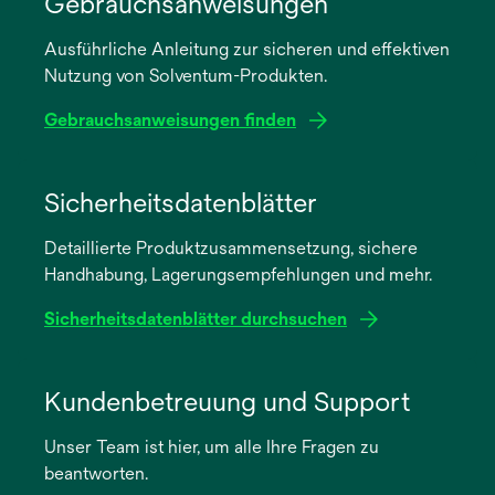
Gebrauchsanweisungen
Ausführliche Anleitung zur sicheren und effektiven
Nutzung von Solventum-Produkten.
Gebrauchsanweisungen finden
wird
in
Sicherheitsdatenblätter
einer
Detaillierte Produktzusammensetzung, sichere
neuen
Handhabung, Lagerungsempfehlungen und mehr.
Registerkarte
geöffnet
Sicherheitsdatenblätter durchsuchen
wird
in
Kundenbetreuung und Support
einer
Unser Team ist hier, um alle Ihre Fragen zu
neuen
beantworten.
Registerkarte