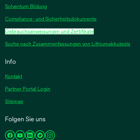
Solventum Bildung
Compliance- und Sicherheitsdokumente
Gebrauchsanweisungen und Zertifikate
Suche nach Zusammenfassungen von Lithiumakkutests
Info
Kontakt
Partner Portal Login
Sitemap
Folgen Sie uns
wird
wird
wird
wird
wird