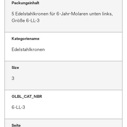
e
Packungsinhalt
r
t
k
5 Edelstahlkronen für 6-Jahr-Molaren unten links,
a
Größe 6-LL-3
r
t
Kategoriename
e
g
Edelstahlkronen
e
ö
f
Size
f
3
n
e
t
GLBL_CAT_NBR
6-LL-3
Seite