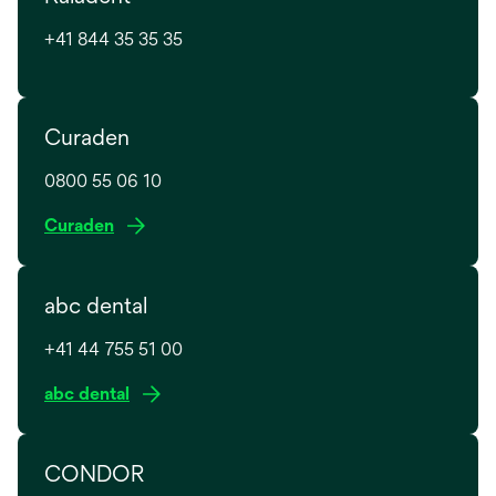
+41 844 35 35 35
Curaden
0800 55 06 10
w
Curaden
i
r
abc dental
d
i
+41 44 755 51 00
n
e
w
abc dental
i
i
n
r
e
CONDOR
d
r