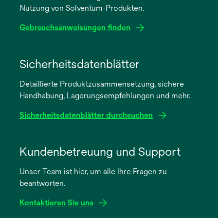
Nutzung von Solventum-Produkten.
Gebrauchsanweisungen finden
wird
in
Sicherheitsdatenblätter
einer
Detaillierte Produktzusammensetzung, sichere
neuen
Handhabung, Lagerungsempfehlungen und mehr.
Registerkarte
geöffnet
Sicherheitsdatenblätter durchsuchen
wird
in
Kundenbetreuung und Support
einer
Unser Team ist hier, um alle Ihre Fragen zu
neuen
beantworten.
Registerkarte
geöffnet
Kontaktieren Sie uns