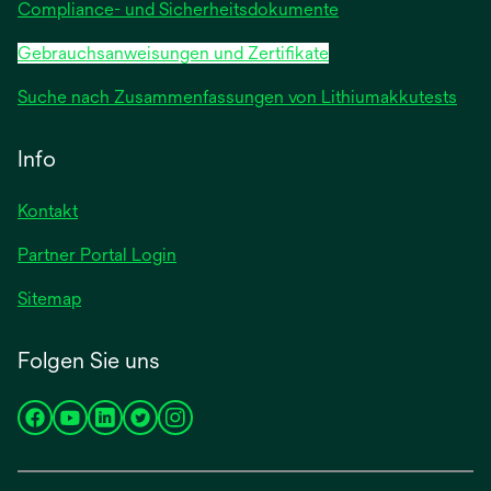
Compliance- und Sicherheitsdokumente
Gebrauchsanweisungen und Zertifikate
Suche nach Zusammenfassungen von Lithiumakkutests
Info
Kontakt
Partner Portal Login
Sitemap
Folgen Sie uns
wird
wird
wird
wird
wird
in
in
in
in
in
einer
einer
einer
einer
einer