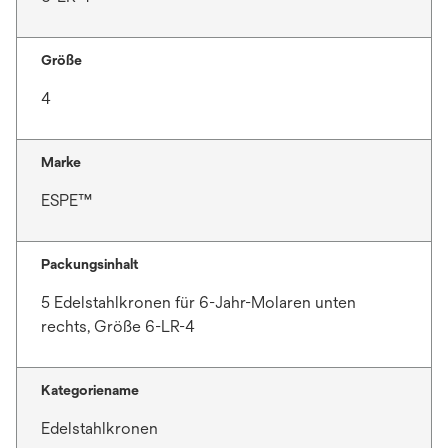
a
r
Größe
t
e
4
g
e
ö
Marke
f
ESPE™
f
n
e
Packungsinhalt
t
5 Edelstahlkronen für 6-Jahr-Molaren unten
rechts, Größe 6-LR-4
Kategoriename
Edelstahlkronen