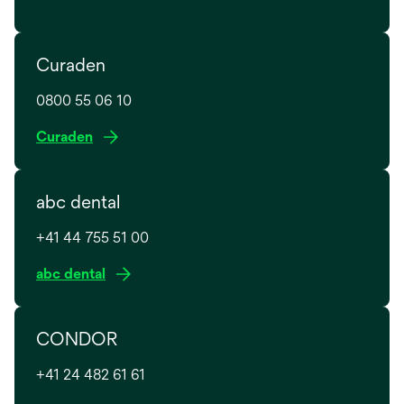
Curaden
0800 55 06 10
w
Curaden
i
r
abc dental
d
i
+41 44 755 51 00
n
e
w
abc dental
i
i
n
r
e
CONDOR
d
r
i
n
+41 24 482 61 61
n
e
e