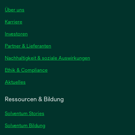
Über uns
Karriere
wird
Investoren
in
Partner & Lieferanten
einer
neuen
Nachhaltigkeit & soziale Auswirkungen
Registerkarte
geöffnet
Ethik & Compliance
wird
Aktuelles
in
einer
Ressourcen & Bildung
neuen
Registerkarte
Solventum Stories
geöffnet
Solventum Bildung