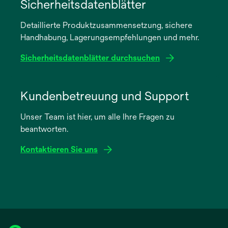
in
Sicherheitsdatenblätter
einer
Detaillierte Produktzusammensetzung, sichere
neuen
Handhabung, Lagerungsempfehlungen und mehr.
Registerkarte
geöffnet
Sicherheitsdatenblätter durchsuchen
wird
in
Kundenbetreuung und Support
einer
Unser Team ist hier, um alle Ihre Fragen zu
neuen
beantworten.
Registerkarte
geöffnet
Kontaktieren Sie uns