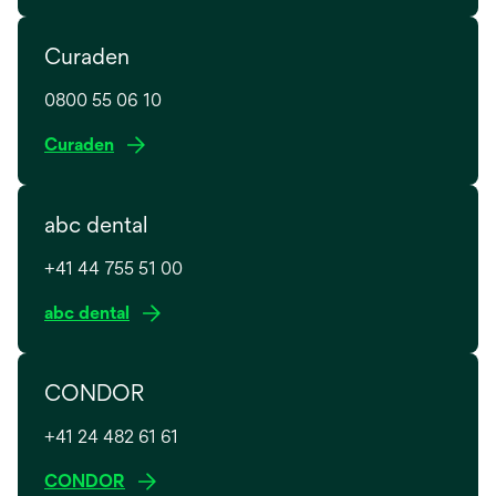
Curaden
0800 55 06 10
w
Curaden
i
r
abc dental
d
i
+41 44 755 51 00
n
e
w
abc dental
i
i
n
r
e
CONDOR
d
r
i
n
+41 24 482 61 61
n
e
e
w
CONDOR
u