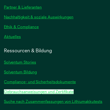
in
Partner & Lieferanten
einer
neuen
Nachhaltigkeit & soziale Auswirkungen
Registerkarte
geöffnet
Ethik & Compliance
wird
Aktuelles
in
einer
Ressourcen & Bildung
neuen
Registerkarte
Solventum Stories
geöffnet
Solventum Bildung
Compliance- und Sicherheitsdokumente
Gebrauchsanweisungen und Zertifikate
Suche nach Zusammenfassungen von Lithiumakkutests