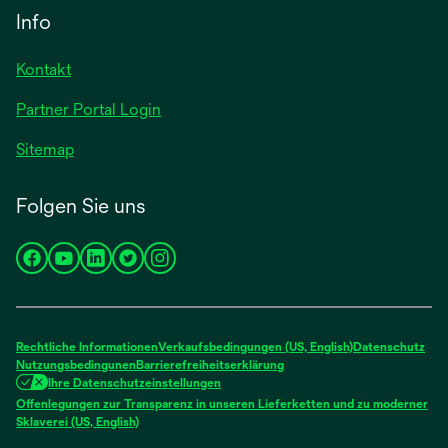
Info
Kontakt
Partner Portal Login
Sitemap
Folgen Sie uns
wird
wird
wird
wird
wird
in
in
in
in
in
einer
einer
einer
einer
einer
neuen
neuen
neuen
neuen
neuen
Rechtliche Informationen
Verkaufsbedingungen (US, English)
Datenschutz
Registerkarte
Registerkarte
Registerkarte
Registerkarte
Registerkarte
Nutzungsbedingunen
Barrierefreiheitserklärung
Ihre Datenschutzeinstellungen
geöffnet
geöffnet
geöffnet
geöffnet
geöffnet
Offenlegungen zur Transparenz in unseren Lieferketten und zu moderner
wird
Sklaverei (US, English)
in