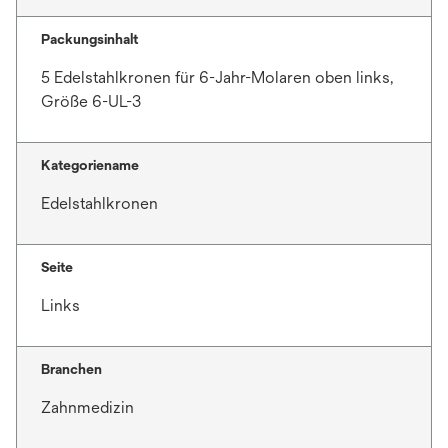
r
Packungsinhalt
t
e
5 Edelstahlkronen für 6-Jahr-Molaren oben links,
g
Größe 6-UL-3
e
ö
f
Kategoriename
f
Edelstahlkronen
n
e
t
Seite
Links
Branchen
Zahnmedizin