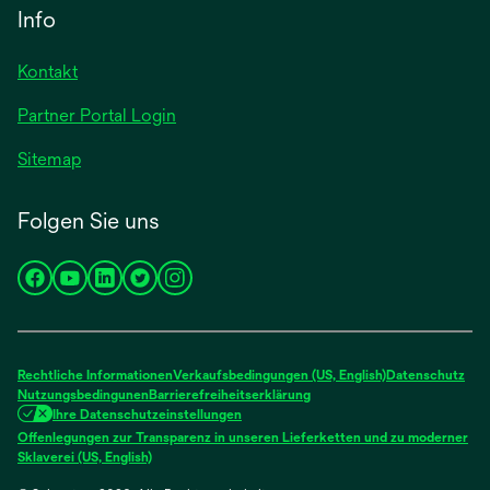
Info
Kontakt
Partner Portal Login
Sitemap
Folgen Sie uns
wird
wird
wird
wird
wird
in
in
in
in
in
einer
einer
einer
einer
einer
neuen
neuen
neuen
neuen
neuen
Rechtliche Informationen
Verkaufsbedingungen (US, English)
Datenschutz
Registerkarte
Registerkarte
Registerkarte
Registerkarte
Registerkarte
Nutzungsbedingunen
Barrierefreiheitserklärung
Ihre Datenschutzeinstellungen
geöffnet
geöffnet
geöffnet
geöffnet
geöffnet
Offenlegungen zur Transparenz in unseren Lieferketten und zu moderner
wird
Sklaverei (US, English)
in