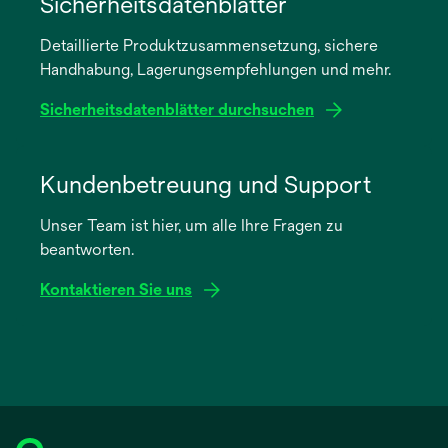
Sicherheitsdatenblätter
einer
Detaillierte Produktzusammensetzung, sichere
neuen
Handhabung, Lagerungsempfehlungen und mehr.
Registerkarte
geöffnet
Sicherheitsdatenblätter durchsuchen
wird
in
Kundenbetreuung und Support
einer
Unser Team ist hier, um alle Ihre Fragen zu
neuen
beantworten.
Registerkarte
geöffnet
Kontaktieren Sie uns