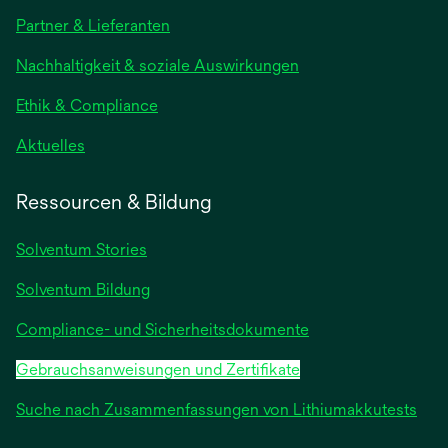
in
Partner & Lieferanten
einer
neuen
Nachhaltigkeit & soziale Auswirkungen
Registerkarte
geöffnet
Ethik & Compliance
wird
Aktuelles
in
einer
Ressourcen & Bildung
neuen
Registerkarte
Solventum Stories
geöffnet
Solventum Bildung
Compliance- und Sicherheitsdokumente
Gebrauchsanweisungen und Zertifikate
Suche nach Zusammenfassungen von Lithiumakkutests