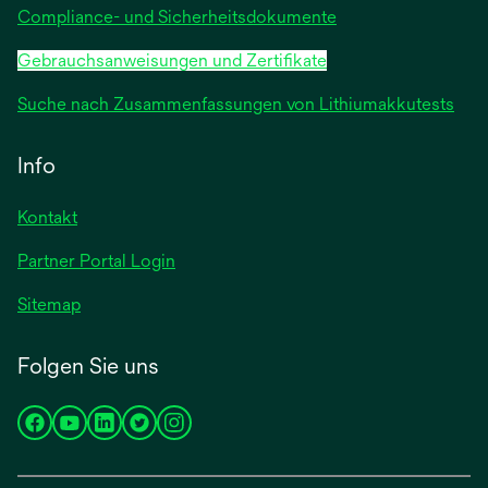
Compliance- und Sicherheitsdokumente
Gebrauchsanweisungen und Zertifikate
Suche nach Zusammenfassungen von Lithiumakkutests
Info
Kontakt
Partner Portal Login
Sitemap
Folgen Sie uns
wird
wird
wird
wird
wird
in
in
in
in
in
einer
einer
einer
einer
einer