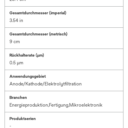
Gesamtdurchmesser (imperial)
3.54 in
Gesamtdurchmesser (metrisch)
9 cm
Rückhalterate (µm)
0.5 μm
Anwendungsgebiet
Anode/Kathode/Elektrolytfiltration
Branchen
Energieproduktion,Fertigung,Mikroelektronik
Produktserien
-