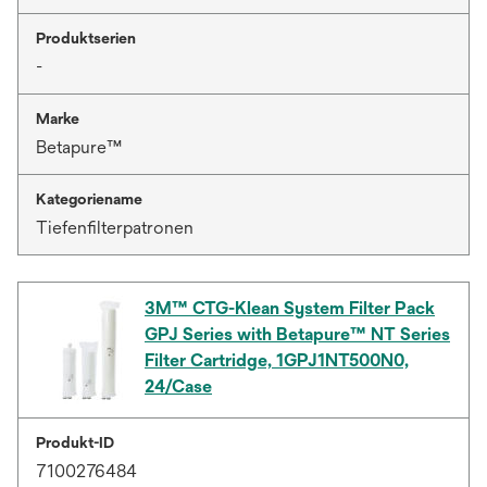
Produktserien
-
Marke
Betapure™
Kategoriename
Tiefenfilterpatronen
3M™ CTG-Klean System Filter Pack
GPJ Series with Betapure™ NT Series
Filter Cartridge, 1GPJ1NT500N0,
24/Case
Produkt-ID
7100276484