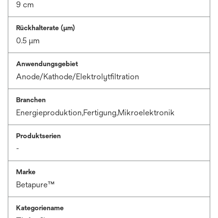
9 cm
Rückhalterate (µm)
0.5 μm
Anwendungsgebiet
Anode/Kathode/Elektrolytfiltration
Branchen
Energieproduktion,Fertigung,Mikroelektronik
Produktserien
-
Marke
Betapure™
Kategoriename