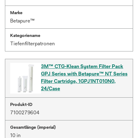
Marke
Betapure™
Kategoriename
Tiefenfilterpatronen
3M™ CTG-Klean System Filter Pack
GPJ Series with Betapure™ NT Series
Filter Cartridge, 1GPJ1NT010N0,
24/Case
Produkt-ID
7100279604
Gesamtlänge (imperial)
10 in