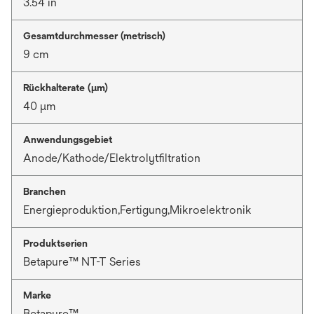
3.54 in
Gesamtdurchmesser (metrisch)
9 cm
Rückhalterate (µm)
40 μm
Anwendungsgebiet
Anode/Kathode/Elektrolytfiltration
Branchen
Energieproduktion,Fertigung,Mikroelektronik
Produktserien
Betapure™ NT-T Series
Marke
Betapure™