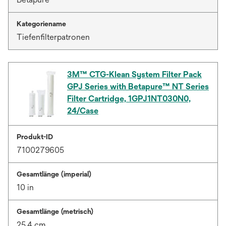
Kategoriename
Tiefenfilterpatronen
3M™ CTG-Klean System Filter Pack
GPJ Series with Betapure™ NT Series
Filter Cartridge, 1GPJ1NT030N0,
24/Case
Produkt-ID
7100279605
Gesamtlänge (imperial)
10 in
Gesamtlänge (metrisch)
25.4 cm