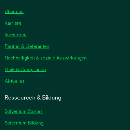
Über uns
Karriere
wird
Investoren
in
Partner & Lieferanten
einer
neuen
Nachhaltigkeit & soziale Auswirkungen
Registerkarte
geöffnet
Ethik & Compliance
wird
Aktuelles
in
einer
Ressourcen & Bildung
neuen
Registerkarte
Solventum Stories
geöffnet
Solventum Bildung