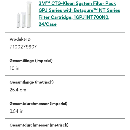
3M™ CTG-Klean System Filter Pack
GPJ Series with Betapure™ NT Series
Filter Cartridge, 1GPJ1NT700N0,
24/Case
Produkt-ID
7100279607
Gesamtlänge (imperial)
10 in
Gesamtlänge (metrisch)
25.4 cm
Gesamtdurchmesser (imperial)
3.54 in
Gesamtdurchmesser (metrisch)