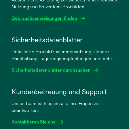
Nutzung von Solventum-Produkten.
Gebrauchsanweisungen finden
wird
in
Sicherheitsdatenblätter
einer
Detaillierte Produktzusammensetzung, sichere
neuen
Handhabung, Lagerungsempfehlungen und mehr.
Registerkarte
geöffnet
Sicherheitsdatenblätter durchsuchen
wird
in
Kundenbetreuung und Support
einer
Unser Team ist hier, um alle Ihre Fragen zu
neuen
beantworten.
Registerkarte
geöffnet
Kontaktieren Sie uns