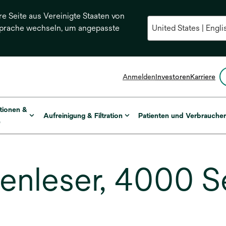
re Seite aus Vereinigte Staaten von
Sprache wechseln, um angepasste
Anmelden
Investoren
Karriere
tionen &
Aufreinigung & Filtration
Patienten und Verbrauche
e
nleser, 4000 S