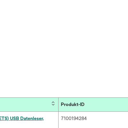
Produkt-ID
ETS) USB Datenleser,
7100194284