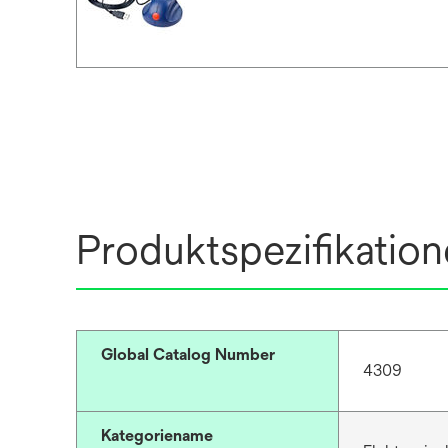
Produktspezifikatio
Global Catalog Number
4309
Kategoriename