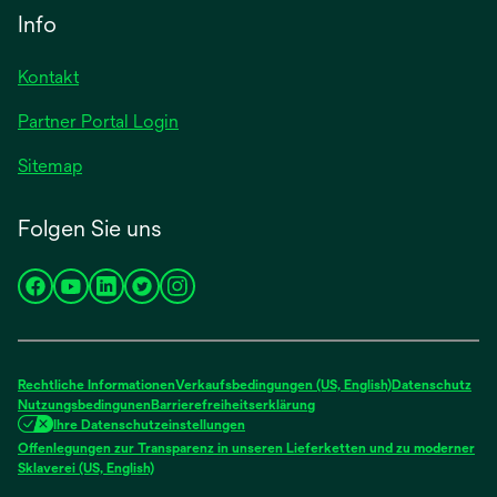
Info
Kontakt
Partner Portal Login
Sitemap
Folgen Sie uns
wird
wird
wird
wird
wird
in
in
in
in
in
einer
einer
einer
einer
einer
neuen
neuen
neuen
neuen
neuen
Rechtliche Informationen
Verkaufsbedingungen (US, English)
Datenschutz
Registerkarte
Registerkarte
Registerkarte
Registerkarte
Registerkarte
Nutzungsbedingunen
Barrierefreiheitserklärung
Ihre Datenschutzeinstellungen
geöffnet
geöffnet
geöffnet
geöffnet
geöffnet
Offenlegungen zur Transparenz in unseren Lieferketten und zu moderner
wird
Sklaverei (US, English)
in