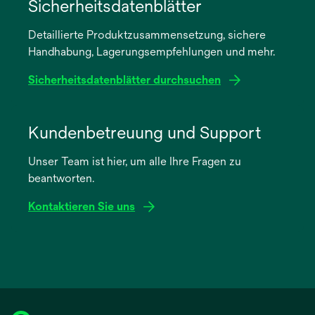
in
Sicherheitsdatenblätter
einer
Detaillierte Produktzusammensetzung, sichere
neuen
Handhabung, Lagerungsempfehlungen und mehr.
Registerkarte
geöffnet
Sicherheitsdatenblätter durchsuchen
wird
in
Kundenbetreuung und Support
einer
Unser Team ist hier, um alle Ihre Fragen zu
neuen
beantworten.
Registerkarte
geöffnet
Kontaktieren Sie uns