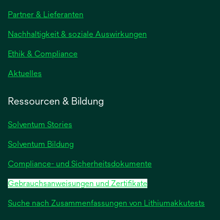
in
Partner & Lieferanten
einer
neuen
Nachhaltigkeit & soziale Auswirkungen
Registerkarte
geöffnet
Ethik & Compliance
wird
Aktuelles
in
einer
Ressourcen & Bildung
neuen
Registerkarte
Solventum Stories
geöffnet
Solventum Bildung
Compliance- und Sicherheitsdokumente
Gebrauchsanweisungen und Zertifikate
Suche nach Zusammenfassungen von Lithiumakkutests