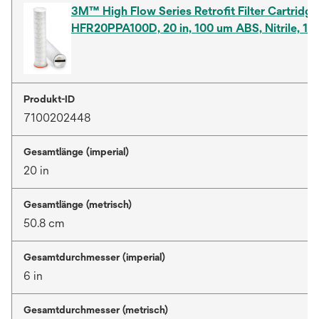
3M™ High Flow Series Retrofit Filter Cartridge
HFR20PPA100D, 20 in, 100 um ABS, Nitrile, 1/
Produkt-ID
7100202448
Gesamtlänge (imperial)
20 in
Gesamtlänge (metrisch)
50.8 cm
Gesamtdurchmesser (imperial)
6 in
Gesamtdurchmesser (metrisch)