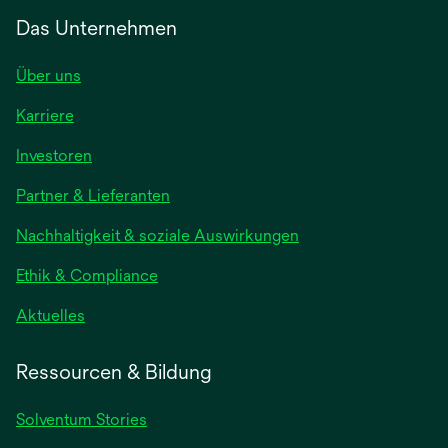
Das Unternehmen
Über uns
Karriere
wird
Investoren
in
Partner & Lieferanten
einer
neuen
Nachhaltigkeit & soziale Auswirkungen
Registerkarte
geöffnet
Ethik & Compliance
wird
Aktuelles
in
einer
Ressourcen & Bildung
neuen
Registerkarte
Solventum Stories
geöffnet