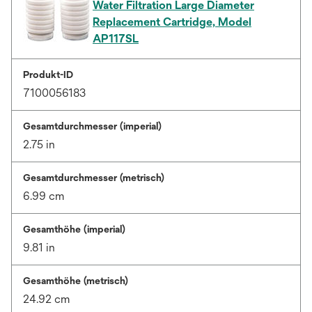
Water Filtration Large Diameter
Replacement Cartridge, Model
AP117SL
Produkt-ID
7100056183
Gesamtdurchmesser (imperial)
2.75 in
Gesamtdurchmesser (metrisch)
6.99 cm
Gesamthöhe (imperial)
9.81 in
Gesamthöhe (metrisch)
24.92 cm