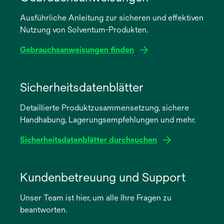
Ausführliche Anleitung zur sicheren und effektiven
Nutzung von Solventum-Produkten.
Gebrauchsanweisungen finden
wird
in
Sicherheitsdatenblätter
einer
Detaillierte Produktzusammensetzung, sichere
neuen
Handhabung, Lagerungsempfehlungen und mehr.
Registerkarte
geöffnet
Sicherheitsdatenblätter durchsuchen
wird
in
Kundenbetreuung und Support
einer
Unser Team ist hier, um alle Ihre Fragen zu
neuen
beantworten.
Registerkarte
geöffnet