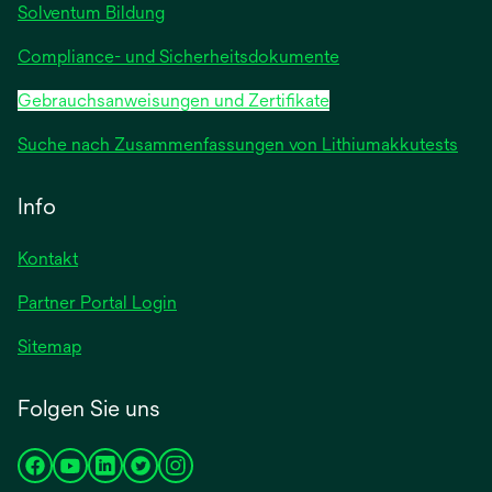
Solventum Bildung
Compliance- und Sicherheitsdokumente
Gebrauchsanweisungen und Zertifikate
Suche nach Zusammenfassungen von Lithiumakkutests
Info
Kontakt
Partner Portal Login
Sitemap
Folgen Sie uns
wird
wird
wird
wird
wird