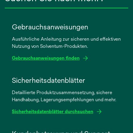
Gebrauchsanweisungen
Ausführliche Anleitung zur sicheren und effektiven
Nutzung von Solventum-Produkten.
Gebrauchsanweisungen finden
wird
in
Sicherheitsdatenblätter
einer
Detaillierte Produktzusammensetzung, sichere
neuen
Handhabung, Lagerungsempfehlungen und mehr.
Registerkarte
geöffnet
Sicherheitsdatenblätter durchsuchen
wird
in