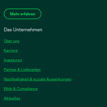
Mehr erfahren
Das Unternehmen
Über uns
Karriere
wird
Investoren
in
Partner & Lieferanten
einer
neuen
Nachhaltigkeit & soziale Auswirkungen
Registerkarte
geöffnet
Ethik & Compliance
wird
Aktuelles
in