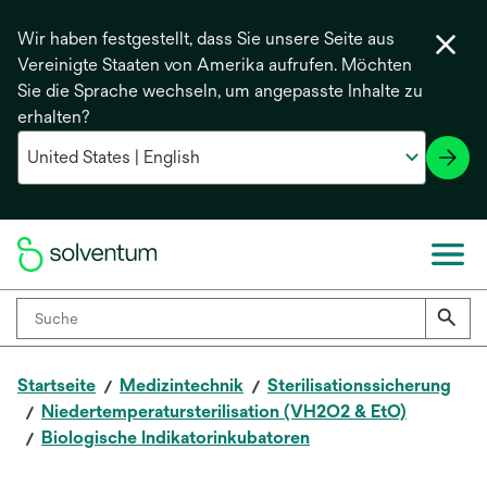
Wir haben festgestellt, dass Sie unsere Seite aus
Vereinigte Staaten von Amerika aufrufen. Möchten
Sie die Sprache wechseln, um angepasste Inhalte zu
erhalten?
Startseite
Medizintechnik
Sterilisationssicherung
Niedertemperatursterilisation (VH2O2 & EtO)
Biologische Indikatorinkubatoren