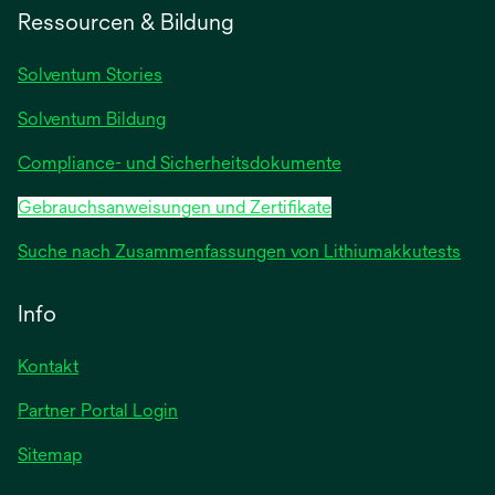
einer
Ressourcen & Bildung
neuen
Registerkarte
Solventum Stories
geöffnet
Solventum Bildung
Compliance- und Sicherheitsdokumente
Gebrauchsanweisungen und Zertifikate
Suche nach Zusammenfassungen von Lithiumakkutests
Info
Kontakt
Partner Portal Login
Sitemap