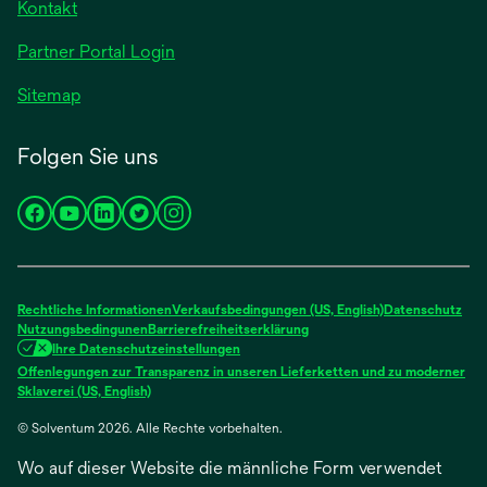
Kontakt
Partner Portal Login
Sitemap
Folgen Sie uns
wird
wird
wird
wird
wird
in
in
in
in
in
einer
einer
einer
einer
einer
neuen
neuen
neuen
neuen
neuen
Rechtliche Informationen
Verkaufsbedingungen (US, English)
Datenschutz
Registerkarte
Registerkarte
Registerkarte
Registerkarte
Registerkarte
Nutzungsbedingunen
Barrierefreiheitserklärung
Ihre Datenschutzeinstellungen
geöffnet
geöffnet
geöffnet
geöffnet
geöffnet
Offenlegungen zur Transparenz in unseren Lieferketten und zu moderner
wird
Sklaverei (US, English)
in
© Solventum 2026. Alle Rechte vorbehalten.
einer
neuen
Wo auf dieser Website die männliche Form verwendet
Registerkarte