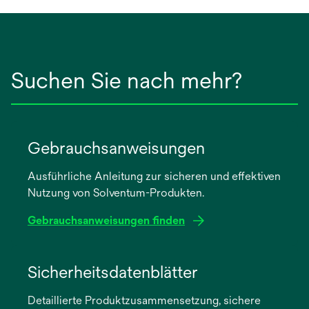
g
e
ö
f
Suchen Sie nach mehr?
f
n
e
t
Gebrauchsanweisungen
Ausführliche Anleitung zur sicheren und effektiven
Nutzung von Solventum-Produkten.
Gebrauchsanweisungen finden
wird
in
Sicherheitsdatenblätter
einer
Detaillierte Produktzusammensetzung, sichere
neuen