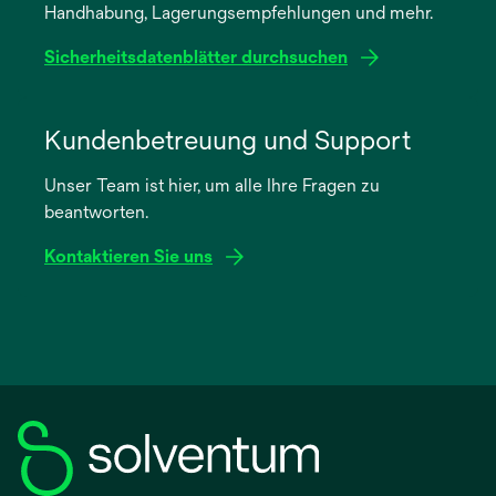
Handhabung, Lagerungsempfehlungen und mehr.
Registerkarte
geöffnet
Sicherheitsdatenblätter durchsuchen
wird
in
Kundenbetreuung und Support
einer
Unser Team ist hier, um alle Ihre Fragen zu
neuen
beantworten.
Registerkarte
geöffnet
Kontaktieren Sie uns