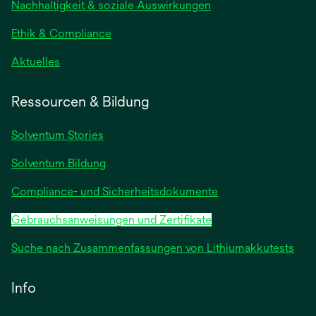
Nachhaltigkeit & soziale Auswirkungen
Registerkarte
geöffnet
Ethik & Compliance
wird
Aktuelles
in
einer
Ressourcen & Bildung
neuen
Registerkarte
Solventum Stories
geöffnet
Solventum Bildung
Compliance- und Sicherheitsdokumente
Gebrauchsanweisungen und Zertifikate
Suche nach Zusammenfassungen von Lithiumakkutests
Info