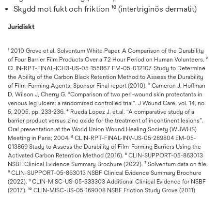
Skydd mot fukt och friktion ¹⁰ (intertriginös dermatit)
Juridiskt
¹ 2010 Grove et al. Solventum White Paper. A Comparison of the Durability
of Four Barrier Film Products Over a 72 Hour Period on Human Volunteers. ²
CLIN-RPT-FINAL-ICH3-US-05-155867 EM-05-012107 Study to Determine
the Ability of the Carbon Black Retention Method to Assess the Durability
of Film-Forming Agents, Sponsor Final report (2010). ³ Cameron J, Hoffman
D, Wilson J, Cherry G. “Comparison of two peri-wound skin protectants in
venous leg ulcers: a randomized controlled trial”. J Wound Care, vol. 14, no.
5, 2005, pp. 233-236. ⁴ Rueda Lopez J, et.al. “A comparative study of a
barrier product versus zinc oxide for the treatment of incontinent lesions”.
Oral presentation at the World Union Wound Healing Society (WUWHS)
Meeting in Paris; 2004. ⁵ CLIN-RPT-FINAL-INV-US-05-289804 EM-05-
013869 Study to Assess the Durability of Film-Forming Barriers Using the
Activated Carbon Retention Method (2016). ⁶ CLIN-SUPPORT-05-863013
NSBF Clinical Evidence Summary Brochure (2022). ⁷ Solventum data on file.
⁸ CLIN-SUPPORT-05-863013 NSBF Clinical Evidence Summary Brochure
(2022). ⁹ CLIN-MISC-US-05-333303 Additional Clinical Evidence for NSBF
(2017). ¹⁰ CLIN-MISC-US-05-169008 NSBF Friction Study Grove (2011)