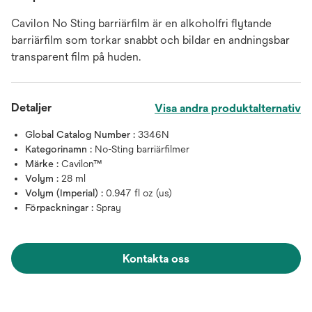
Cavilon No Sting barriärfilm är en alkoholfri flytande
barriärfilm som torkar snabbt och bildar en andningsbar
transparent film på huden.
Detaljer
Visa andra produktalternativ
Global Catalog Number :
3346N
Kategorinamn :
No-Sting barriärfilmer
Märke :
Cavilon™
Volym :
28 ml
Volym (Imperial) :
0.947 fl oz (us)
Förpackningar :
Spray
Kontakta oss