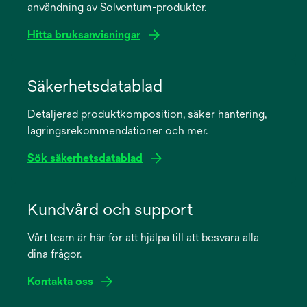
användning av Solventum-produkter.
Hitta bruksanvisningar
opens
in
Säkerhetsdatablad
a
Detaljerad produktkomposition, säker hantering,
new
lagringsrekommendationer och mer.
tab
Sök säkerhetsdatablad
opens
in
Kundvård och support
a
Vårt team är här för att hjälpa till att besvara alla
new
dina frågor.
tab
Kontakta oss