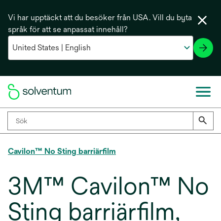
Vi har upptäckt att du besöker från USA. Vill du byta
språk för att se anpassat innehåll?
Cavilon™ No Sting barriärfilm
3M™ Cavilon™ No
Sting barriärfilm,