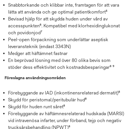
Snabbtorkande och klibbar inte, framtagen för att vara
lätta att använda och ge optimal patientkomfort⁵
Bevisad hjälp för att skydda huden under vård av
accesspunkten⁶. Kompatibel med klorhexidinglukonat
och povidonjod⁷
Peel-open förpackning som underlättar aseptisk
leveransteknik (endast 3343N)
Medger att häftämnet fastnar
En beprövad lösning med över 80 olika bevis som
stöder dess effektivitet och kostnadsbesparingar⁸ ⁹
Föreslagna användningsområden
Förebyggande av IAD (inkontinensrelaterad dermatit)⁸
Skydd för peristomal/peritubulär hud⁸
Skydd för huden runt såret⁸
Förebyggande av häftämnesrelaterad hudskada (MARSI)
vid intravenösa infarter, under förband, tejp och negativ
trycksårsbehandling (NPWT)⁸