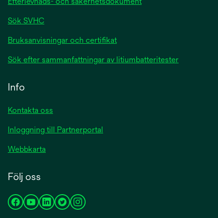
Efterlevnads- och säkerhetsdokument
Sök SVHC
Bruksanvisningar och certifikat
Sök efter sammanfattningar av litiumbatteritester
Info
Kontakta oss
Inloggning till Partnerportal
Webbkarta
Följ oss
opens
opens
opens
opens
opens