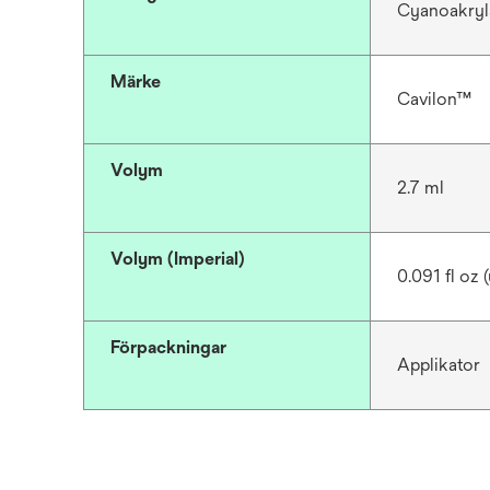
Cyanoakryl
Märke
Cavilon™
Volym
2.7 ml
Volym (Imperial)
0.091 fl oz (
Förpackningar
Applikator