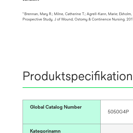
¹ Brennan, Mary R.; Milne, Catherine T.; Agrell-Kann, Marie; Ekholm
Prospective Study. J of Wound, Ostomy & Continence Nursing. 2017
Produktspecifikation
Global Catalog Number
5050G4P
Kategorinamn