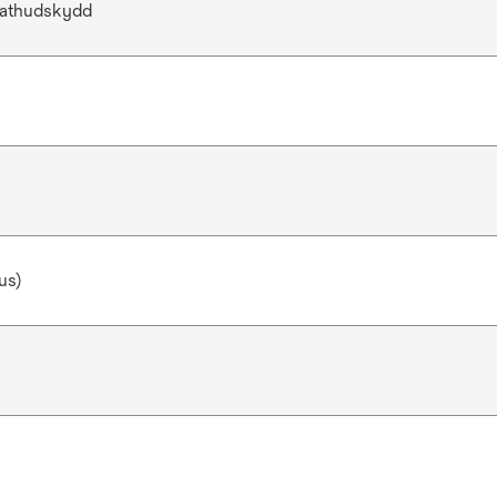
athudskydd
us)