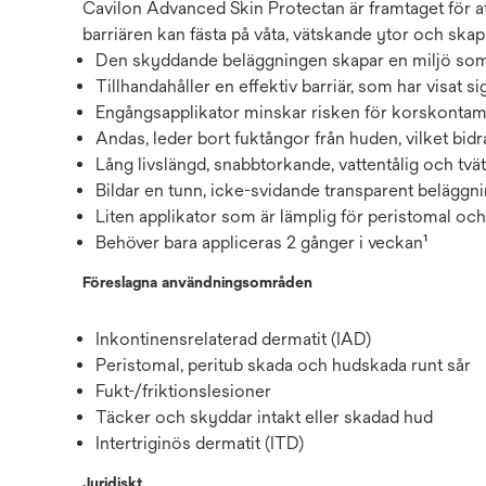
Cavilon Advanced Skin Protectan är framtaget för a
barriären kan fästa på våta, vätskande ytor och sk
Den skyddande beläggningen skapar en miljö som
Tillhandahåller en effektiv barriär, som har visat 
Engångsapplikator minskar risken för korskontam
Andas, leder bort fuktångor från huden, vilket bidr
Lång livslängd, snabbtorkande, vattentålig och tvät
Bildar en tunn, icke-svidande transparent beläggn
Liten applikator som är lämplig för peristomal och
Behöver bara appliceras 2 gånger i veckan¹
Föreslagna användningsområden
Inkontinensrelaterad dermatit (IAD)
Peristomal, peritub skada och hudskada runt sår
Fukt-/friktionslesioner
Täcker och skyddar intakt eller skadad hud
Intertriginös dermatit (ITD)
Juridiskt