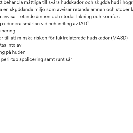
tt behandla måttliga till svåra hudskador och skydda hud i hö
apa en skyddande miljö som avvisar retande ämnen och stöder l
 avvisar retande ämnen och stöder läkning och komfort
sig reducera smärtan vid behandling av IAD¹
inering
ar till att minska risken för fuktrelaterade hudskador (MASD)
tas inte av
ing på huden
 peri-tub applicering samt runt sår