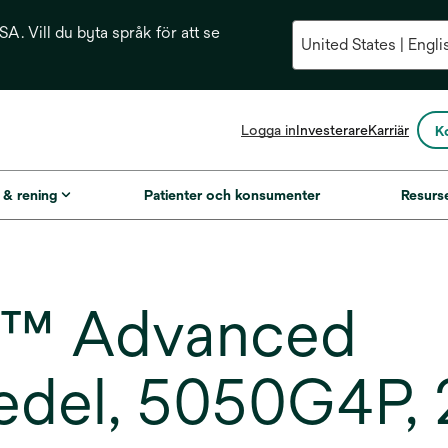
A. Vill du byta språk för att se
opens
Logga in
Investerare
Karriär
K
in
a
new
g & rening
Patienter och konsumenter
Resurs
tab
n™ Advanced
el, 5050G4P, 2