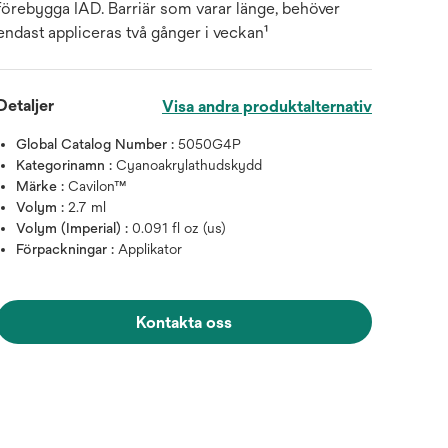
förebygga IAD. Barriär som varar länge, behöver
endast appliceras två gånger i veckan¹
Detaljer
Visa andra produktalternativ
Global Catalog Number :
5050G4P
Kategorinamn :
Cyanoakrylathudskydd
Märke :
Cavilon™
Volym :
2.7 ml
Volym (Imperial) :
0.091 fl oz (us)
Förpackningar :
Applikator
Kontakta oss
Håll muspekaren över bilden för 