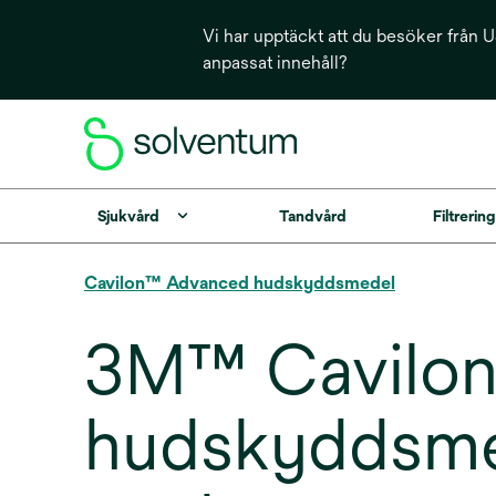
Vi har upptäckt att du besöker från US
anpassat innehåll?
Sjukvård
Tandvård
Filtrerin
Cavilon™ Advanced hudskyddsmedel
3M™ Cavilo
hudskyddsmed