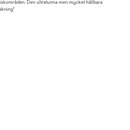
griskområden. Den ultratunna men mycket hållbara
äkning¹