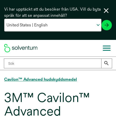
Vi har upptäckt att du besöker från USA. Vill du byta
språk för att se anpassat innehåll?
Cavilon™ Advanced hudskyddsmedel
3M™ Cavilon™
Advanced