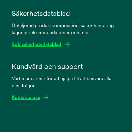
opens
in
Säkerhetsdatablad
a
Detaljerad produktkomposition, säker hantering,
new
lagringsrekommendationer och mer.
tab
Sök säkerhetsdatablad
opens
in
Kundvård och support
a
Vårt team är här för att hjälpa till att besvara alla
new
dina frågor.
tab
Kontakta oss