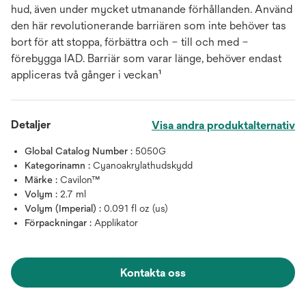
hud, även under mycket utmanande förhållanden. Använd
den här revolutionerande barriären som inte behöver tas
bort för att stoppa, förbättra och – till och med –
förebygga IAD. Barriär som varar länge, behöver endast
appliceras två gånger i veckan¹
Detaljer
Visa andra produktalternativ
Global Catalog Number :
5050G
Kategorinamn :
Cyanoakrylathudskydd
Märke :
Cavilon™
Volym :
2.7 ml
Volym (Imperial) :
0.091 fl oz (us)
Förpackningar :
Applikator
Kontakta oss