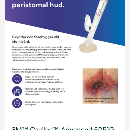
3M™ Cavilon™ Advanced 5051G