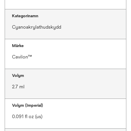
Kategorinamn
Cyanoakrylathudskydd
Märke
Cavilon™
Volym
2.7 ml
Volym (Imperial)
0.091 fl oz (us)