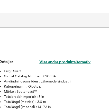
Detaljer
Visa andra produktalternativ
Färg :
Svart
Global Catalog Number :
82003A
Användningsområden :
Läkemedelsindustrin
Kategorinamn :
Gipstejp
Märke :
Scotchcast™
Totalbredd (imperial) :
3 in
Totallängd (metrisk) :
3.6 m
Totallängd (imperial) :
141.73 in