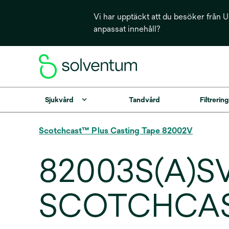
Vi har upptäckt att du besöker från US
anpassat innehåll?
Sjukvård
Tandvård
Filtrerin
Scotchcast™ Plus Casting Tape 82002V
82003S(A)SV
SCOTCHCAST