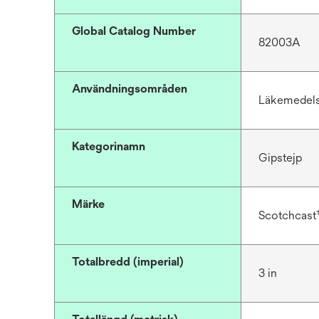
Global Catalog Number
82003A
Användningsområden
Läkemedels
Kategorinamn
Gipstejp
Märke
Scotchcas
Totalbredd (imperial)
3 in