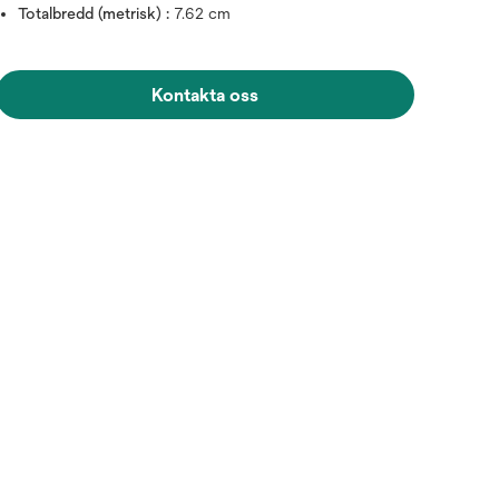
Totalbredd (metrisk) :
7.62 cm
Kontakta oss
Håll muspekaren över bilden för 