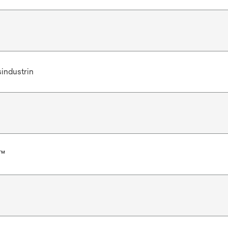
industrin
t™