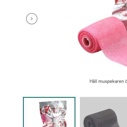
Håll muspekaren ö