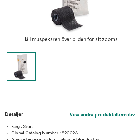
Håll muspekaren över bilden för att zooma
Detaljer
Visa andra produktalternativ
Färg :
Svart
Global Catalog Number :
82002A
Användningsområden :
Läkemedelsindustrin