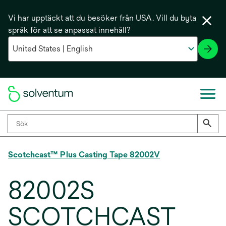
Vi har upptäckt att du besöker från USA. Vill du byta
språk för att se anpassat innehåll?
Scotchcast™ Plus Casting Tape 82002V
82002S
SCOTCHCAST