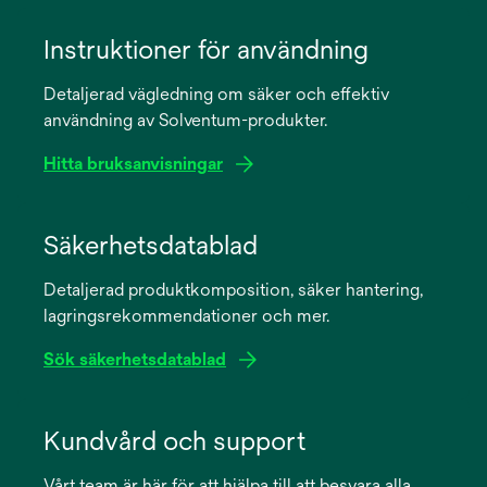
Instruktioner för användning
Detaljerad vägledning om säker och effektiv
användning av Solventum-produkter.
Hitta bruksanvisningar
opens
in
Säkerhetsdatablad
a
Detaljerad produktkomposition, säker hantering,
new
lagringsrekommendationer och mer.
tab
Sök säkerhetsdatablad
opens
in
Kundvård och support
a
Vårt team är här för att hjälpa till att besvara alla