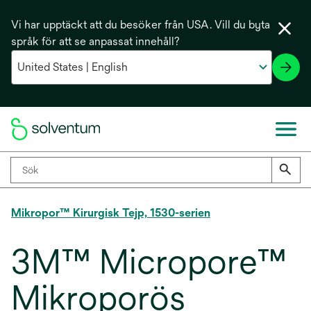
Vi har upptäckt att du besöker från USA. Vill du byta
språk för att se anpassat innehåll?
Mikropor™ Kirurgisk Tejp, 1530-serien
3M™ Micropore™
Mikroporös