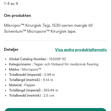
1-4 av 4
Om produkten
Mikropor™ Kirurgisk Tejp, 1530-serien övergår till
Solventum™ Micropore™ Kirurgisk tape.
Detaljer
Visa andra produktalternativ
Global Catalog Number :
1530SP-1D
Kategorinamn :
Tejper och förband för medicinsk fixering
Märke :
Micropore™
Totalbredd (imperial) :
0.98 in
Totallängd (metrisk) :
9.14 m
Material :
Papper
Totallängd (imperial) :
359.84 in
Totalbredd (metrisk) :
2.5 cm