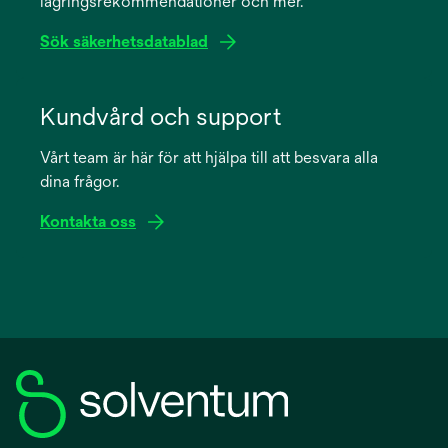
lagringsrekommendationer och mer.
tab
Sök säkerhetsdatablad
opens
in
Kundvård och support
a
Vårt team är här för att hjälpa till att besvara alla
new
dina frågor.
tab
Kontakta oss