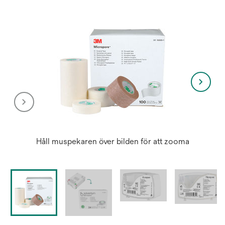
Håll muspekaren över bilden för att zooma